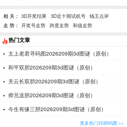
相 关：
3D开奖结果
3D近十期试机号
钱王点评
走 势：
开奖号走势
跨度走势
和值走势
热门文章
太上老君寻码图2026209期3d图谜（原创）
和平双胆2026209期3d图谜（原创）
关云长双胆2026209期3d图谜（原创）
师兄送胆2026209期3d图谜（原创）
今生有缘三胆2026209期3d图谜（原创）
更多热门3D胆码图 >>