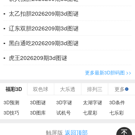
太乙扣胆2026209期3d图谜
辽东双胆2026209期3d图谜
黑白通吃2026209期3d图谜
虎王2026209期3d图谜
更多最新3D胆码图 >>
福彩3D
双色球
大乐透
排列三
更多
3D预测
3D图谜
3D字谜
太湖字谜
3D条件
3D技巧
3D图库
试机号
七星彩
七乐彩
触屏版
返回顶部