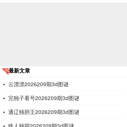
最新文章
云漂漂2026209期3d图谜
完独子看号2026209期3d图谜
通辽独胆王2026209期3d图谜
铁人独胆2026209期3d图谜