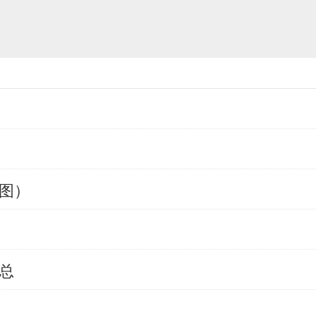
清图）
总