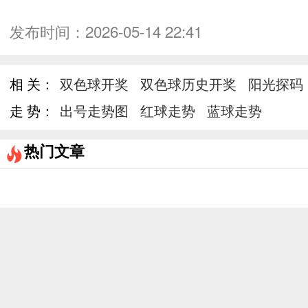
发布时间：
2026-05-14 22:41
相 关：
双色球开奖
双色球历史开奖
阳光探码
走 势：
出号走势图
红球走势
蓝球走势
热门文章