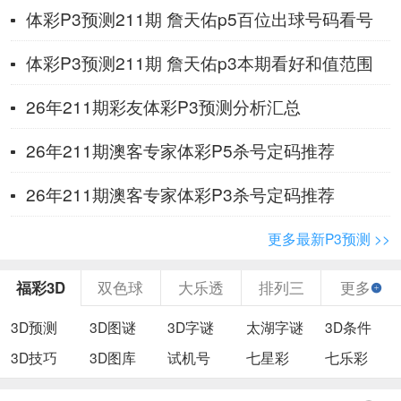
体彩P3预测211期 詹天佑p5百位出球号码看号
体彩P3预测211期 詹天佑p3本期看好和值范围
26年211期彩友体彩P3预测分析汇总
26年211期澳客专家体彩P5杀号定码推荐
26年211期澳客专家体彩P3杀号定码推荐
更多最新P3预测 >>
福彩3D
双色球
大乐透
排列三
更多
3D预测
3D图谜
3D字谜
太湖字谜
3D条件
3D技巧
3D图库
试机号
七星彩
七乐彩