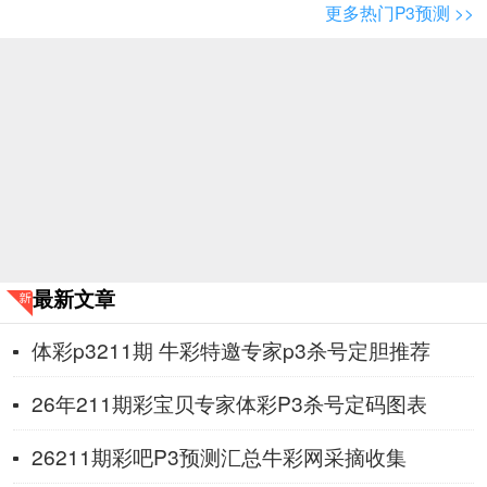
更多热门P3预测 >>
最新文章
体彩p3211期 牛彩特邀专家p3杀号定胆推荐
26年211期彩宝贝专家体彩P3杀号定码图表
26211期彩吧P3预测汇总牛彩网采摘收集