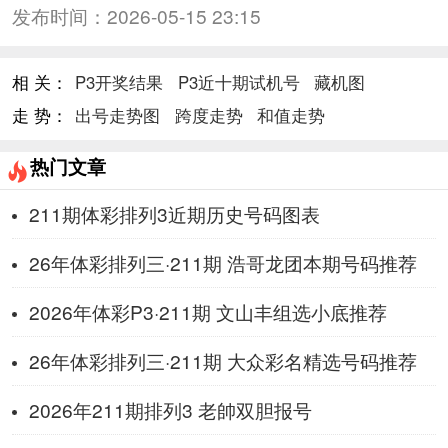
发布时间：
2026-05-15 23:15
相 关：
P3开奖结果
P3近十期试机号
藏机图
走 势：
出号走势图
跨度走势
和值走势
热门文章
211期体彩排列3近期历史号码图表
26年体彩排列三·211期 浩哥龙团本期号码推荐
2026年体彩P3·211期 文山丰组选小底推荐
26年体彩排列三·211期 大众彩名精选号码推荐
2026年211期排列3 老帥双胆报号