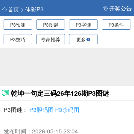
开奖公告
首页
体彩P3
P3预测
P3图谜
P3字谜
P3条件
P3技巧
专家推荐
更多
乾坤一句定三码26年126期P3图谜
P3图谜：
P3胆码图
P3杀码图
发布时间：
2026-05-15 23:04