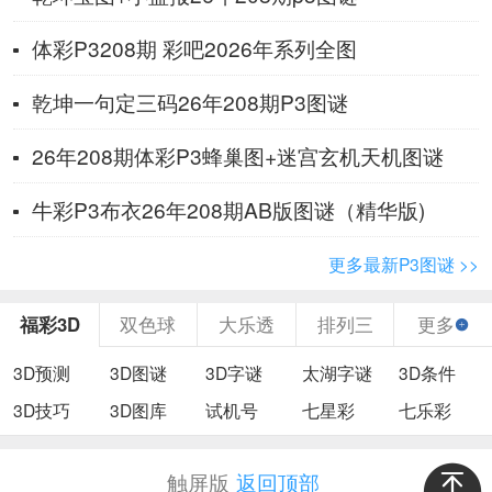
体彩P3208期 彩吧2026年系列全图
乾坤一句定三码26年208期P3图谜
26年208期体彩P3蜂巢图+迷宫玄机天机图谜
牛彩P3布衣26年208期AB版图谜（精华版)
更多最新P3图谜 >>
福彩3D
双色球
大乐透
排列三
更多
3D预测
3D图谜
3D字谜
太湖字谜
3D条件
3D技巧
3D图库
试机号
七星彩
七乐彩
触屏版
返回顶部