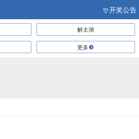
开奖公告
解太湖
更多