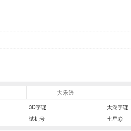
大乐透
3D字谜
太湖字谜
试机号
七星彩