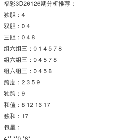
福彩3D26126期分析推荐：
独胆：4
双胆：0 4
三胆：0 4 8
组六组三：0 1 4 5 7 8
组六组三：0 4 5 7 8
组六组三：0 4 5 8
跨度：2 3 5 9
独跨：9
和值：8 12 16 17
独和：17
包星：
4**,**0,*8*