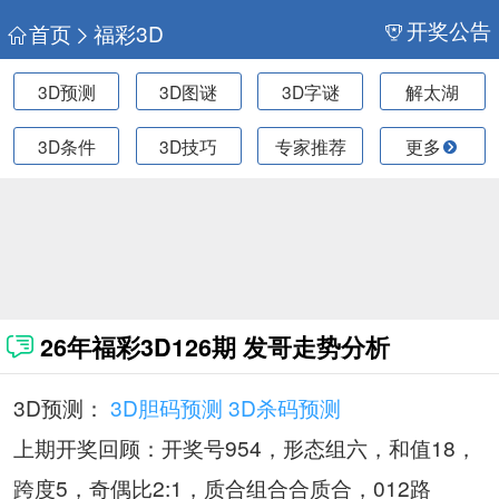
开奖公告
首页
福彩3D
3D预测
3D图谜
3D字谜
解太湖
3D条件
3D技巧
专家推荐
更多
26年福彩3D126期 发哥走势分析
3D预测：
3D胆码预测
3D杀码预测
上期开奖回顾：开奖号954，形态组六，和值18，
跨度5，奇偶比2:1，质合组合合质合，012路