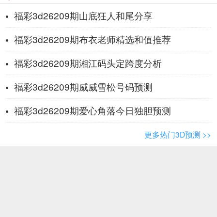
福彩3d26209期山底狂人和尾分享
福彩3d26209期布衣老师精选和值推荐
福彩3d26209期湘江码头定跨度分析
福彩3d26209期威威雪松号码预测
福彩3d26209期爱心角落今日独胆预测
更多热门3D预测 >>