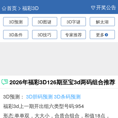
开奖公告
首页
福彩3D
3D预测
3D图谜
3D字谜
解太湖
3D条件
3D技巧
专家推荐
更多
2026年福彩3D126期至宝3d两码组合推荐
3D预测：
3D胆码预测
3D杀码预测
福彩3d上一期开出组六类型号码:954
形态:单单双，大大小，合质合组合，和值18点，