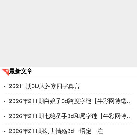
最新文章
26211期3D大胜寨四字真言
2026年211期白娘子3d跨度字谜【牛彩网特邀专家】
2026年211期七绝圣手3d和尾字谜【牛彩网特邀专家】
2026年211期幻世情殇3d一语定一注