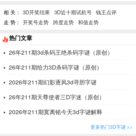
相 关：
3D开奖结果
3D近十期试机号
钱王点评
走 势：
开奖号走势
跨度走势
和值走势
热门文章
​26年211期3d杀码王绝杀码字谜（原创）
​26年211期给力3D杀码字谜（原创）
​2026年211期幻影逐风3d寻胆字谜
​26年211期天尊使者三D字迷（原创）
​2026年211期寞离铭今天3d字谜解释
更多热门3D字谜 >>