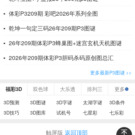
体彩P3209期 彩吧2026年系列全图
乾坤一句定三码26年209期P3图谜
26年209期体彩P3蜂巢图+迷宫玄机天机图谜
2026年209期体彩P3胆码杀码原创图总汇
更多最新P3图谜 >>
福彩3D
双色球
大乐透
排列三
更多
3D预测
3D图谜
3D字谜
太湖字谜
3D条件
3D技巧
3D图库
试机号
七星彩
七乐彩
触屏版
返回顶部