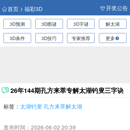
开奖公告
首页
福彩3D
3D预测
3D图谜
3D字谜
解太湖
3D条件
3D技巧
专家推荐
更多
26年144期孔方来萃专解太湖钓叟三字诀
标签：
太湖钓叟
孔方来萃解太湖
发布时间：
2026-06-02 20:39