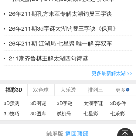
26年211期孔方来萃专解太湖钓叟三字诀
26年211期3d字谜太湖钓叟三字诀《保真》
26年211期 ​江湖局 七星聚 唯一解 弃双车
211期齐鲁棋王解太湖四句诗谜
更多最新解太湖 >>
福彩3D
双色球
大乐透
排列三
更多
3D预测
3D图谜
3D字谜
太湖字谜
3D条件
3D技巧
3D图库
试机号
七星彩
七乐彩
触屏版
返回顶部