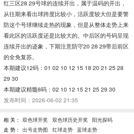
红三区28 29号球的连续开出，属于温码的开出，
从往期来看出球跨度比较小，活跃度较大但是要警
防这个号球继续走热的现象，但是从整体走势上来
看此区的活跃度还是比较大的。中后区的号码呈现
连续开出的迹象，下期注意防守20 28 29带后前区
的全免复苏。
本期建议12码：01 02 10 12 15 18 20 21 25 28
29 30
本期建议精髓8码：02 10 12 15 21 25 29 30
发布时间：
2026-06-02 21:35
相 关：
双色球开奖
双色球历史开奖
阳光探码
走 势：
出号走势图
红球走势
蓝球走势