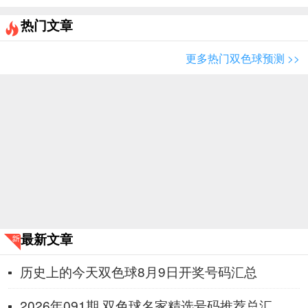
热门文章
更多热门双色球预测 >>
最新文章
历史上的今天双色球8月9日开奖号码汇总
2026年091期 双色球名家精选号码推荐总汇