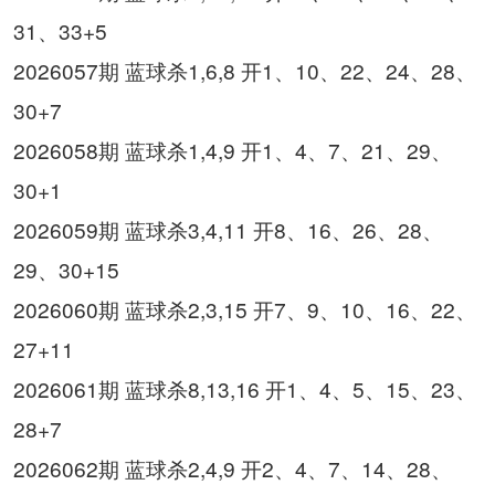
31、33+5
2026057期 蓝球杀1,6,8 开1、10、22、24、28、
30+7
2026058期 蓝球杀1,4,9 开1、4、7、21、29、
30+1
2026059期 蓝球杀3,4,11 开8、16、26、28、
29、30+15
2026060期 蓝球杀2,3,15 开7、9、10、16、22、
27+11
2026061期 蓝球杀8,13,16 开1、4、5、15、23、
28+7
2026062期 蓝球杀2,4,9 开2、4、7、14、28、