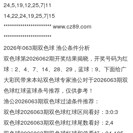
24,5,19,12,25,7|11
14,22,24,19,25,7|15
*********************** www.cz89.com
***********************
2026年063期双色球 渔公条件分析
双色球第2026062期开奖结果揭晓，开奖号码为红
球：2、4、7、14、28、29，蓝球：9。下面给广
大彩民带来本站双色球专家渔公对于2026063期双
色球红球蓝球杀号推荐，仅供参考！
渔公2026063期双色球过滤条件推荐：
双色球2026063期双色球红球区间看好：3:0:3
双色球2026063期双色球红球尾数看好：2,4
双色球2026063期双色球红球和值看好：94-105