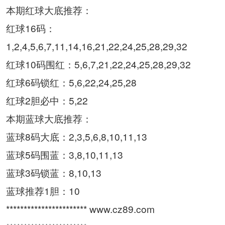
本期红球大底推荐：
红球16码：
1,2,4,5,6,7,11,14,16,21,22,24,25,28,29,32
红球10码围红：5,6,7,21,22,24,25,28,29,32
红球6码锁红：5,6,22,24,25,28
红球2胆必中：5,22
本期蓝球大底推荐：
蓝球8码大底：2,3,5,6,8,10,11,13
蓝球5码围蓝：3,8,10,11,13
蓝球3码锁蓝：8,10,13
蓝球推荐1胆：10
*********************** www.cz89.com