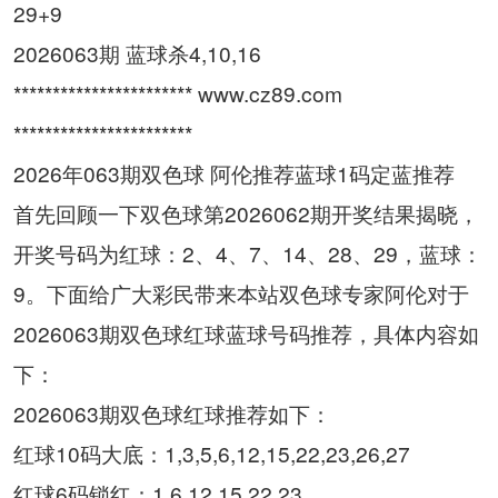
29+9
2026063期 蓝球杀4,10,16
*********************** www.cz89.com
***********************
2026年063期双色球 阿伦推荐蓝球1码定蓝推荐
首先回顾一下双色球第2026062期开奖结果揭晓，
开奖号码为红球：2、4、7、14、28、29，蓝球：
9。下面给广大彩民带来本站双色球专家阿伦对于
2026063期双色球红球蓝球号码推荐，具体内容如
下：
2026063期双色球红球推荐如下：
红球10码大底：1,3,5,6,12,15,22,23,26,27
红球6码锁红：1,6,12,15,22,23