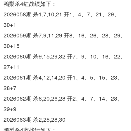
鸭梨杀4红战绩如下：
2026058期 杀1,7,10,21 开1、4、7、21、29、
30+1
2026059期 杀7,9,11,29 开8、16、26、28、29、
30+15
2026060期 杀9,15,29,32 开7、9、10、16、22、
27+11
2026061期 杀4,12,14,20 开1、4、5、15、23、
28+7
2026062期 杀6,20,26,28 开2、4、7、14、28、
29+9
2026063期 杀2,25,28,30
鸭梨杀4蓝战绩如下：