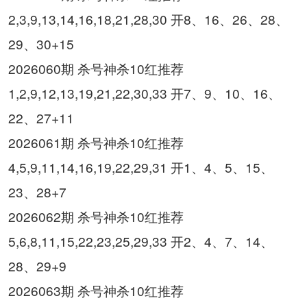
2,3,9,13,14,16,18,21,28,30 开8、16、26、28、
29、30+15
2026060期 杀号神杀10红推荐
1,2,9,12,13,19,21,22,30,33 开7、9、10、16、
22、27+11
2026061期 杀号神杀10红推荐
4,5,9,11,14,16,19,22,29,31 开1、4、5、15、
23、28+7
2026062期 杀号神杀10红推荐
5,6,8,11,15,22,23,25,29,33 开2、4、7、14、
28、29+9
2026063期 杀号神杀10红推荐