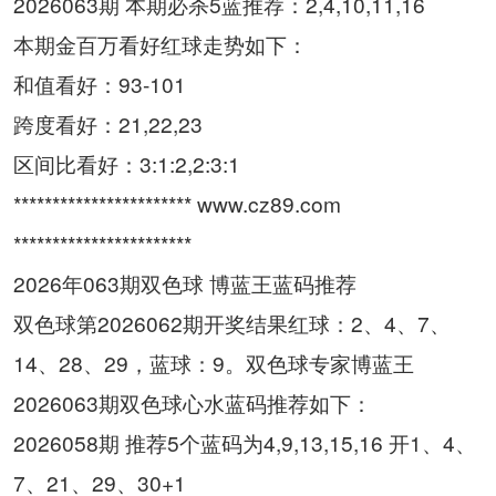
2026063期 本期必杀5蓝推荐：2,4,10,11,16
本期金百万看好红球走势如下：
和值看好：93-101
跨度看好：21,22,23
区间比看好：3:1:2,2:3:1
*********************** www.cz89.com
***********************
2026年063期双色球 博蓝王蓝码推荐
双色球第2026062期开奖结果红球：2、4、7、
14、28、29，蓝球：9。双色球专家博蓝王
2026063期双色球心水蓝码推荐如下：
2026058期 推荐5个蓝码为4,9,13,15,16 开1、4、
7、21、29、30+1