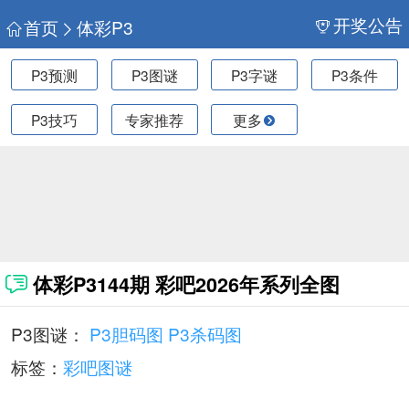
开奖公告
首页
体彩P3
P3预测
P3图谜
P3字谜
P3条件
P3技巧
专家推荐
更多
体彩P3144期 彩吧2026年系列全图
P3图谜：
P3胆码图
P3杀码图
标签：
彩吧图谜