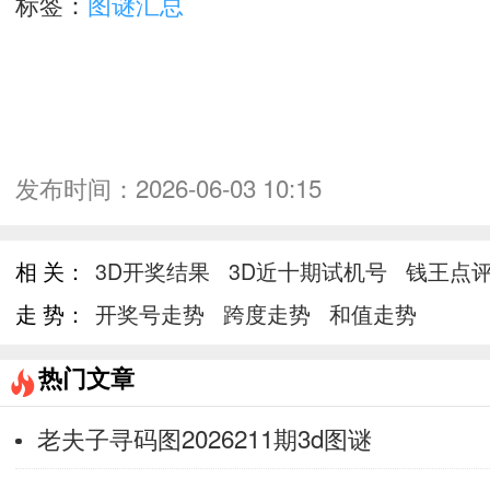
标签：
图谜汇总
发布时间：
2026-06-03 10:15
相 关：
3D开奖结果
3D近十期试机号
钱王点
走 势：
开奖号走势
跨度走势
和值走势
热门文章
老夫子寻码图2026211期3d图谜