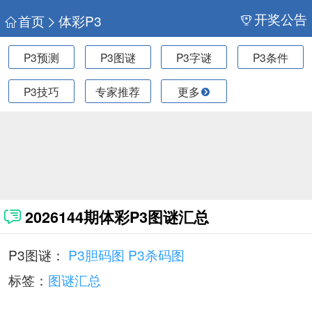
开奖公告
首页
体彩P3
P3预测
P3图谜
P3字谜
P3条件
P3技巧
专家推荐
更多
2026144期体彩P3图谜汇总
P3图谜：
P3胆码图
P3杀码图
标签：
图谜汇总