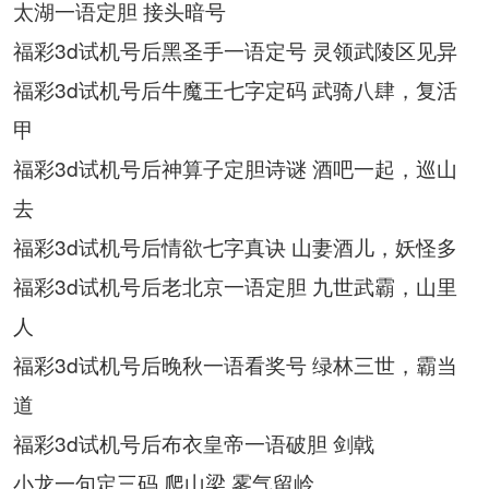
太湖一语定胆 接头暗号
福彩3d试机号后黑圣手一语定号 灵领武陵区见异
福彩3d试机号后牛魔王七字定码 武骑八肆，复活
甲
福彩3d试机号后神算子定胆诗谜 酒吧一起，巡山
去
福彩3d试机号后情欲七字真诀 山妻酒儿，妖怪多
福彩3d试机号后老北京一语定胆 九世武霸，山里
人
福彩3d试机号后晚秋一语看奖号 绿林三世，霸当
道
福彩3d试机号后布衣皇帝一语破胆 剑戟
小龙一句定三码 爬山梁 雾气留岭