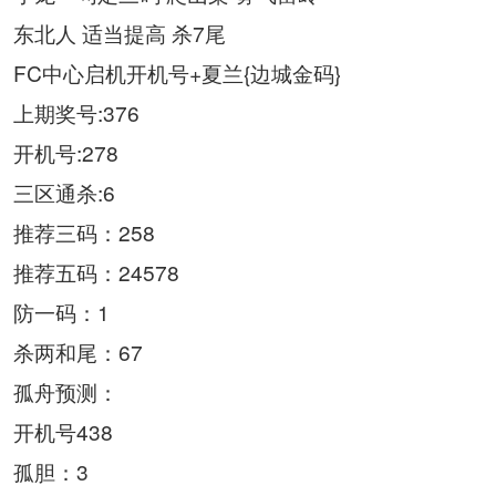
东北人 适当提高 杀7尾
FC中心启机开机号+夏兰{边城金码}
上期奖号:376
开机号:278
三区通杀:6
推荐三码：258
推荐五码：24578
防一码：1
杀两和尾：67
孤舟预测：
开机号438
孤胆：3