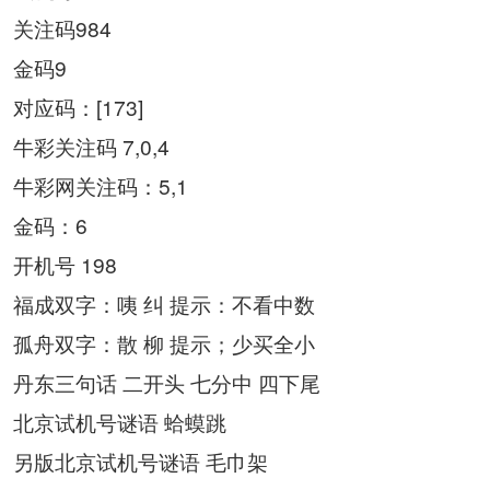
关注码984
金码9
对应码：[173]
牛彩关注码 7,0,4
牛彩网关注码：5,1
金码：6
开机号 198
福成双字：咦 纠 提示：不看中数
孤舟双字：散 柳 提示；少买全小
丹东三句话 二开头 七分中 四下尾
北京试机号谜语 蛤蟆跳
另版北京试机号谜语 毛巾架