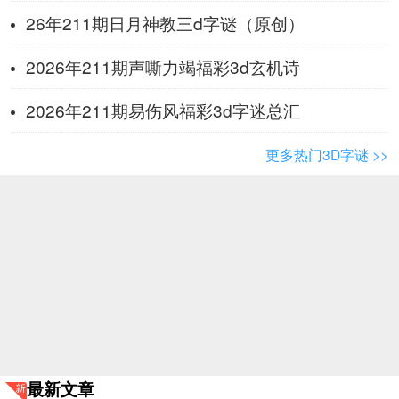
​26年211期日月神教三d字谜（原创）
​2026年211期声嘶力竭福彩3d玄机诗
​2026年211期易伤风福彩3d字迷总汇
更多热门3D字谜 >>
最新文章