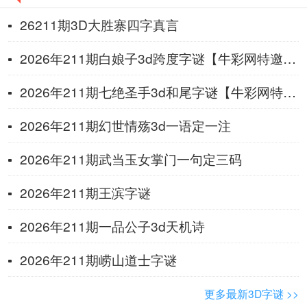
26211期3D大胜寨四字真言
2026年211期白娘子3d跨度字谜【牛彩网特邀专家】
2026年211期七绝圣手3d和尾字谜【牛彩网特邀专家】
2026年211期幻世情殇3d一语定一注
2026年211期武当玉女掌门一句定三码
2026年211期王滨字谜
2026年211期一品公子3d天机诗
2026年211期崂山道士字谜
更多最新3D字谜 >>