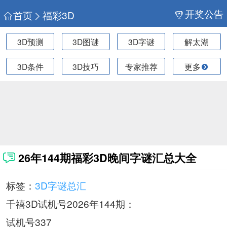
开奖公告
首页
福彩3D
3D预测
3D图谜
3D字谜
解太湖
3D条件
3D技巧
专家推荐
更多
26年144期福彩3D晚间字谜汇总大全
标签：
3D字谜总汇
千禧3D试机号2026年144期：
试机号337