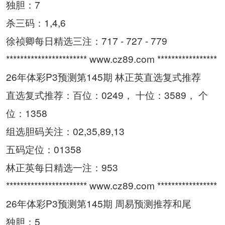
独胆：7
杀三码：1,4,6
徐祯卿每日精选三注：717 - 727 - 779
*********************** www.cz89.com *****************
26年体彩P3预测第145期 林正英直选复式推荐
直选复式推荐：百位：0249， 十位：3589， 个
位：1358
组选胆码关注：02,35,89,13
五码定位：01358
林正英每日精选一注：953
*********************** www.cz89.com *****************
26年体彩P3预测第145期 周易预测推荐和尾
独胆：5