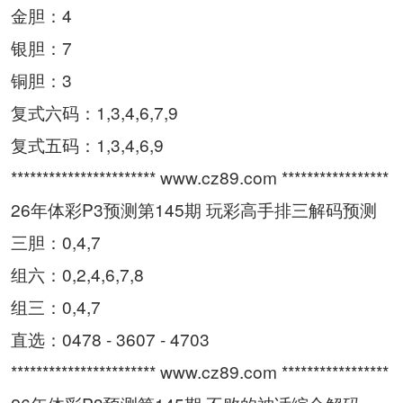
金胆：4
银胆：7
铜胆：3
复式六码：1,3,4,6,7,9
复式五码：1,3,4,6,9
*********************** www.cz89.com *****************
26年体彩P3预测第145期 玩彩高手排三解码预测
三胆：0,4,7
组六：0,2,4,6,7,8
组三：0,4,7
直选：0478 - 3607 - 4703
*********************** www.cz89.com *****************