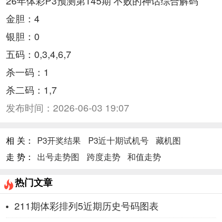
26年体彩P3预测第145期 不败的神话综合解码
金胆：4
银胆：0
五码：0,3,4,6,7
杀一码：1
杀二码：1,7
发布时间：
2026-06-03 19:07
相 关：
P3开奖结果
P3近十期试机号
藏机图
走 势：
出号走势图
跨度走势
和值走势
热门文章
211期体彩排列5近期历史号码图表