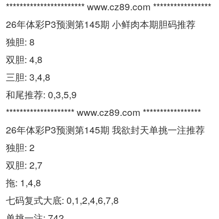
*********************** www.cz89.com *****************
26年体彩P3预测第145期 小鲜肉本期胆码推荐
独胆: 8
双胆: 4,8
三胆: 3,4,8
和尾推荐: 0,3,5,9
******************** www.cz89.com *****************
26年体彩P3预测第145期 我欲封天单挑一注推荐
独胆: 2
双胆: 2,7
拖: 1,4,8
七码复式大底: 0,1,2,4,6,7,8
单挑一注: 742