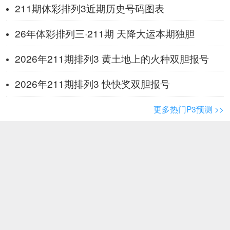
211期体彩排列3近期历史号码图表
26年体彩排列三·211期 天降大运本期独胆
2026年211期排列3 黄土地上的火种双胆报号
2026年211期排列3 快快奖双胆报号
更多热门P3预测 >>