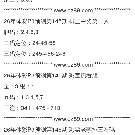
*********************** www.cz89.com *****************
26年体彩P3预测第145期 排三中奖第一人
胆码：2,4,5,8
二码定位：24-45-58
三码定位：245-458-248
*********************** www.cz89.com *****************
26年体彩P3预测第145期 彩宝贝看胆
金：3 银：1
五码：1,3,4,5,7
三注：341 - 475 - 713
*********************** www.cz89.com *****************
26年体彩P3预测第145期 彩票老李排三看码