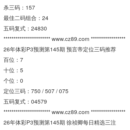
杀三码：157
最佳二码组合：24
五码复式：24830
*********************** www.cz89.com *****************
26年体彩P3预测第145期 预言帝定位三码推荐
百位：7
十位：5
个位：0
定位三码：750 / 507 / 075
五码复式：04579
*********************** www.cz89.com *****************
26年体彩P3预测第145期 徐祯卿每日精选三注