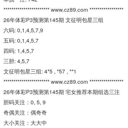
*********************** www.cz89.com *****************
26年体彩P3预测第145期 文征明包星三组
六码: 0,1,4,5,7,9
五码: 0,1,4,5,7
四码: 1,4,5,7
三胆: 4,5,7
文征明包星三组: 4*5 , *57 , **1
*********************** www.cz89.com *****************
26年体彩P3预测第145期 宅女推荐本期组选三注
胆码关注：0, 5, 9
奇偶关注：偶奇奇
大小关注：大大中