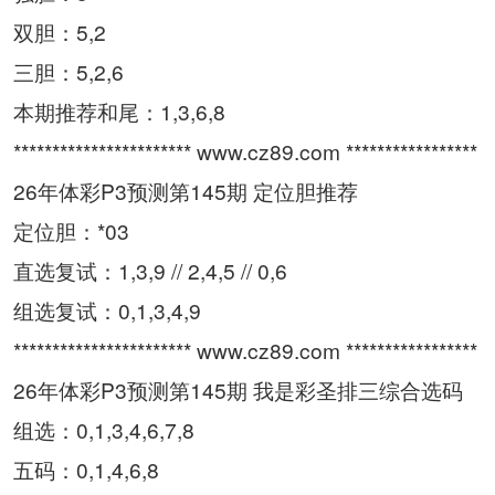
双胆：5,2
三胆：5,2,6
本期推荐和尾：1,3,6,8
*********************** www.cz89.com *****************
26年体彩P3预测第145期 定位胆推荐
定位胆：*03
直选复试：1,3,9 // 2,4,5 // 0,6
组选复试：0,1,3,4,9
*********************** www.cz89.com *****************
26年体彩P3预测第145期 我是彩圣排三综合选码
组选：0,1,3,4,6,7,8
五码：0,1,4,6,8