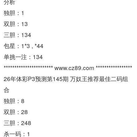
分析
独胆：1
双胆：13
三胆：134
包星：1*3 , *44
单挑一注：134
*********************** www.cz89.com *****************
26年体彩P3预测第145期 万奴王推荐最佳二码组
合
独胆：8
双胆：28
三胆：248
杀一码：1