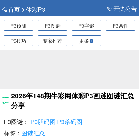
开奖公告
首页
体彩P3
P3预测
P3图谜
P3字谜
P3条件
P3技巧
专家推荐
更多
2026年148期牛彩网体彩P3画迷图谜汇总
分享
P3图谜：
P3胆码图
P3杀码图
标签：
图谜汇总