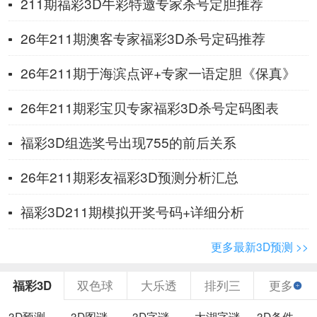
211期福彩3D牛彩特邀专家杀号定胆推荐
26年211期澳客专家福彩3D杀号定码推荐
26年211期于海滨点评+专家一语定胆《保真》
26年211期彩宝贝专家福彩3D杀号定码图表
福彩3D组选奖号出现755的前后关系
26年211期彩友福彩3D预测分析汇总
福彩3D211期模拟开奖号码+详细分析
更多最新3D预测 >>
福彩3D
双色球
大乐透
排列三
更多
3D预测
3D图谜
3D字谜
太湖字谜
3D条件