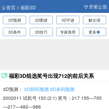
开奖公告
首页
福彩3D
3D预测
3D图谜
3D字谜
解太湖
3D条件
3D技巧
专家推荐
更多
福彩3D组选奖号出现712的前后关系
3D预测：
3D胆码预测
3D杀码预测
2002011 试机号 153 (2:1) 奖号：217 155—795
—217—482—986