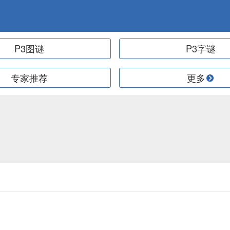
P3图谜
P3字谜
专家推荐
更多