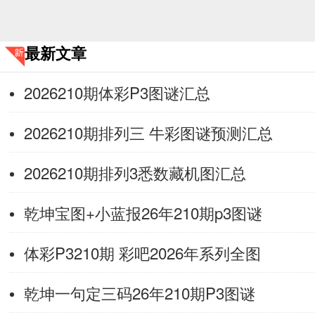
最新文章
2026210期体彩P3图谜汇总
2026210期排列三 牛彩图谜预测汇总
2026210期排列3悉数藏机图汇总
乾坤宝图+小蓝报26年210期p3图谜
体彩P3210期 彩吧2026年系列全图
乾坤一句定三码26年210期P3图谜