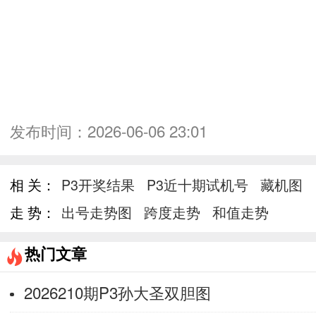
发布时间：
2026-06-06 23:01
相 关：
P3开奖结果
P3近十期试机号
藏机图
走 势：
出号走势图
跨度走势
和值走势
热门文章
2026210期P3孙大圣双胆图