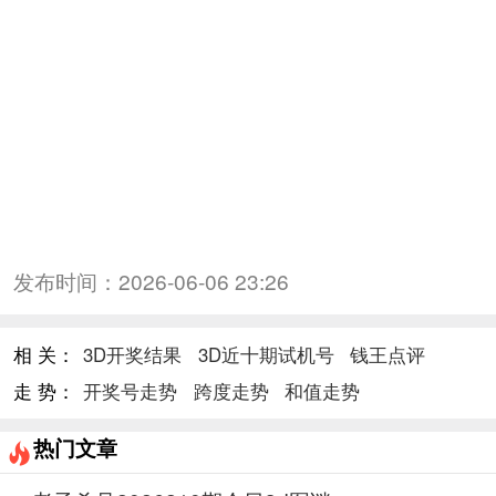
发布时间：
2026-06-06 23:26
相 关：
3D开奖结果
3D近十期试机号
钱王点评
走 势：
开奖号走势
跨度走势
和值走势
热门文章