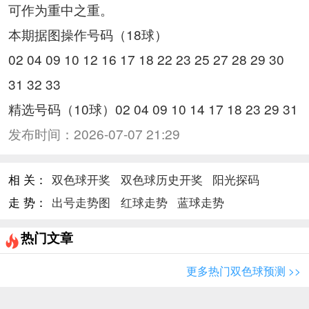
可作为重中之重。
本期据图操作号码（18球）
02 04 09 10 12 16 17 18 22 23 25 27 28 29 30
31 32 33
精选号码（10球）02 04 09 10 14 17 18 23 29 31
发布时间：
2026-07-07 21:29
相 关：
双色球开奖
双色球历史开奖
阳光探码
走 势：
出号走势图
红球走势
蓝球走势
热门文章
更多热门双色球预测 >>