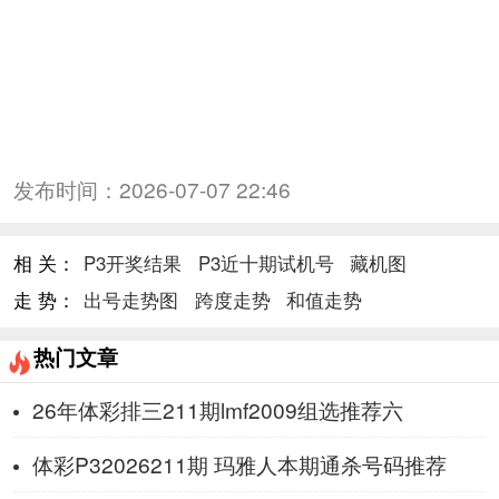
发布时间：
2026-07-07 22:46
相 关：
P3开奖结果
P3近十期试机号
藏机图
走 势：
出号走势图
跨度走势
和值走势
热门文章
26年体彩排三211期lmf2009组选推荐六
体彩P32026211期 玛雅人本期通杀号码推荐