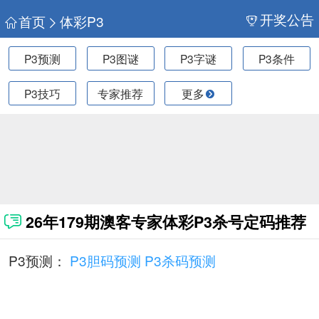
开奖公告
首页
体彩P3
P3预测
P3图谜
P3字谜
P3条件
P3技巧
专家推荐
更多
26年179期澳客专家体彩P3杀号定码推荐
P3预测：
P3胆码预测
P3杀码预测