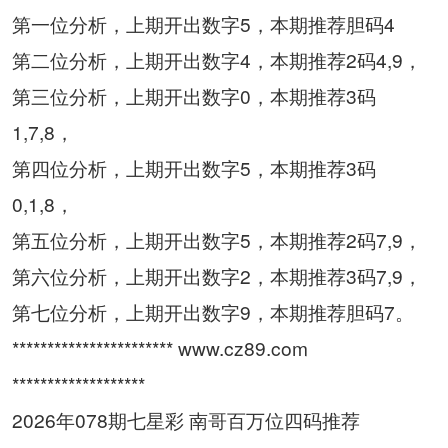
第一位分析，上期开出数字5，本期推荐胆码4
第二位分析，上期开出数字4，本期推荐2码4,9，
第三位分析，上期开出数字0，本期推荐3码
1,7,8，
第四位分析，上期开出数字5，本期推荐3码
0,1,8，
第五位分析，上期开出数字5，本期推荐2码7,9，
第六位分析，上期开出数字2，本期推荐3码7,9，
第七位分析，上期开出数字9，本期推荐胆码7。
*********************** www.cz89.com
*******************
2026年078期七星彩 南哥百万位四码推荐