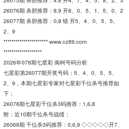
26076期 杀胆推荐：8,9 开8、0、5、1、5、0、2
26077期 杀胆推荐：0,8 错 开5、4、0、5、5、
2、9
********************** www.cz89.com
*******************
2026年078期七星彩 南柯号码分析
七星彩第26077期开奖号码：5、4、0、5、5、
2、9，本期七星彩专家对七星彩千位杀号推荐如
下：
26078期七星彩千位杀3码推荐：1,6,8
附：近10期千位杀号战绩：
26068期 千位杀3码推荐：0,6,9 ◇◇◇◇◇开7、