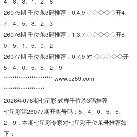
4、8、8、1、2、6
26075期 千位杀3码推荐：0,4,9 ◇◇◇◇◇开4、
7、4、5、8、2、3
26076期 千位杀3码推荐：1,3,7 ◇◇◇◇◇开8、
0、5、1、5、0、2
26077期 千位杀3码推荐：0,7,9 对 ◇◇◇◇◇开
5、4、0、5、5、2、9
*********************** www.cz89.com
*******************
2026年078期七星彩 式样千位杀3码推荐
七星彩第26077期开奖号码：5、4、0、5、5、
2、9，本期七星彩专家对七星彩千位杀号推荐如
下：