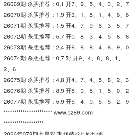
26069期 杀胆推荐：0,1 开7、9、5、4、3、2、7
26070期 杀胆推荐：1,9 开3、1、5、1、4、6、6
26071期 杀胆推荐：1,5 开4、7、9、6、3、5、7
26072期 杀胆推荐：5,7 开0、8、3、4、5、6、6
26073期 杀胆推荐：2,4 开6、6、8、4、8、9、0
26074期 杀胆推荐：0,7 对 开9、4、8、8、1、
2、6
26075期 杀胆推荐：4,8 开4、7、4、5、8、2、3
26076期 杀胆推荐：8,9 开8、0、5、1、5、0、2
26077期 杀胆推荐：5,9 开5、4、0、5、5、2、9
*********************** www.cz89.com
*******************
2026年078期七星彩 期刊精彩号码预测