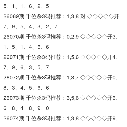
5、1、1、6、2、5
26069期 千位杀3码推荐：1,3,8 对 ◇◇◇◇◇开
7、9、5、4、3、2、7
26070期 千位杀3码推荐：0,2,9 ◇◇◇◇◇开3、
1、5、1、4、6、6
26071期 千位杀3码推荐：1,5,6 ◇◇◇◇◇开4、
7、9、6、3、5、7
26072期 千位杀3码推荐：1,3,7 ◇◇◇◇◇开0、
8、3、4、5、6、6
26073期 千位杀3码推荐：3,5,6 ◇◇◇◇◇开6、
6、8、4、8、9、0
26074期 千位杀3码推荐：1,3,8 ◇◇◇◇◇开9、