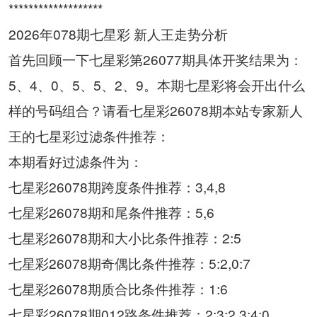
*******************
2026年078期七星彩 新人王走势分析
首先回顾一下七星彩第26077期具体开奖结果为：
5、4、0、5、5、2、9。本期七星彩将会开出什么
样的号码组合？请看七星彩26078期本站专家新人
王的七星彩过滤条件推荐：
本期看好过滤条件为：
七星彩26078期跨度条件推荐：3,4,8
七星彩26078期和尾条件推荐：5,6
七星彩26078期和大小比条件推荐：2:5
七星彩26078期奇偶比条件推荐：5:2,0:7
七星彩26078期质合比条件推荐：1:6
七星彩26078期012路条件推荐：2:3:2,3:4:0