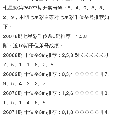
七星彩第26077期开奖号码：5、4、0、5、5、
2、9，本期七星彩专家对七星彩千位杀号推荐如
下：
26078期七星彩千位杀3码推荐：1,3,8
附：近10期千位杀号战绩：
26068期 千位杀3码推荐：2,5,8 对 ◇◇◇◇◇开
7、5、1、1、6、2、5
26069期 千位杀3码推荐：0,3,4 ◇◇◇◇◇开7、
9、5、4、3、2、7
26070期 千位杀3码推荐：1,2,6 ◇◇◇◇◇开3、
1、5、1、4、6、6
26071期 千位杀3码推荐：0,1,3 ◇◇◇◇◇开4、