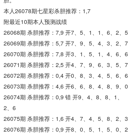
本人26078期七星彩杀胆推荐：1,7
附最近10期本人预测战绩
26068期 杀胆推荐：7,9 开7、5、1、1、6、2、5
26069期 杀胆推荐：5,7 开7、9、5、4、3、2、7
26070期 杀胆推荐：7,8 开3、1、5、1、4、6、6
26071期 杀胆推荐：2,5 开4、7、9、6、3、5、7
26072期 杀胆推荐：0,4 开0、8、3、4、5、6、6
26073期 杀胆推荐：4,6 开6、6、8、4、8、9、0
26074期 杀胆推荐：0,9 错 开9、4、8、8、1、
2、6
26075期 杀胆推荐：1,6 开4、7、4、5、8、2、3
26076期 杀胆推荐：0,9 开8、0、5、1、5、0、2