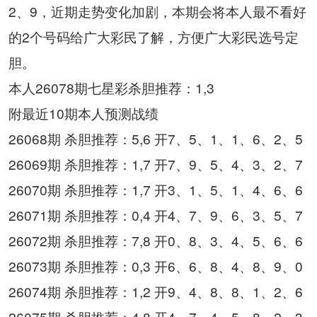
2、9，近期走势变化加剧，本期会将本人最不看好
的2个号码给广大彩民了解，方便广大彩民选号定
胆。
本人26078期七星彩杀胆推荐：1,3
附最近10期本人预测战绩
26068期 杀胆推荐：5,6 开7、5、1、1、6、2、5
26069期 杀胆推荐：1,7 开7、9、5、4、3、2、7
26070期 杀胆推荐：1,7 开3、1、5、1、4、6、6
26071期 杀胆推荐：0,4 开4、7、9、6、3、5、7
26072期 杀胆推荐：7,8 开0、8、3、4、5、6、6
26073期 杀胆推荐：0,3 开6、6、8、4、8、9、0
26074期 杀胆推荐：1,2 开9、4、8、8、1、2、6
26075期 杀胆推荐：4,8 开4、7、4、5、8、2、3