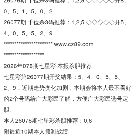
0、5、1、5、0、2
26077期 千位杀3码推荐：1,2,5 ◇◇◇◇◇开5、
4、0、5、5、2、9
*********************** www.cz89.com
*******************
2026年078期七星彩 本报杀胆推荐
七星彩第26077期开奖结果：5、4、0、5、5、
2、9，近期走势变化加剧，本期会将本人最不看好
的2个号码给广大彩民了解，方便广大彩民选号定
胆。
本人26078期七星彩杀胆推荐：0,6
附最近10期本人预测战绩