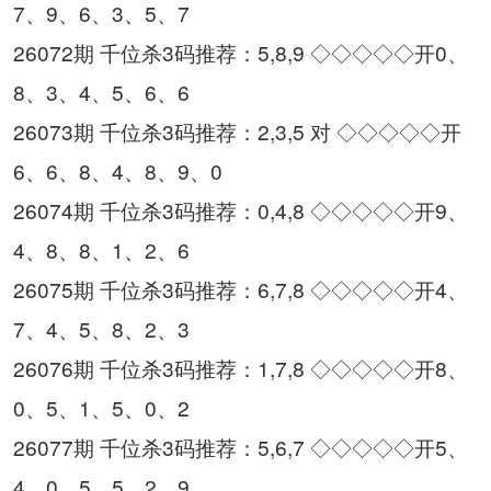
7、9、6、3、5、7
26072期 千位杀3码推荐：5,8,9 ◇◇◇◇◇开0、
8、3、4、5、6、6
26073期 千位杀3码推荐：2,3,5 对 ◇◇◇◇◇开
6、6、8、4、8、9、0
26074期 千位杀3码推荐：0,4,8 ◇◇◇◇◇开9、
4、8、8、1、2、6
26075期 千位杀3码推荐：6,7,8 ◇◇◇◇◇开4、
7、4、5、8、2、3
26076期 千位杀3码推荐：1,7,8 ◇◇◇◇◇开8、
0、5、1、5、0、2
26077期 千位杀3码推荐：5,6,7 ◇◇◇◇◇开5、
4、0、5、5、2、9