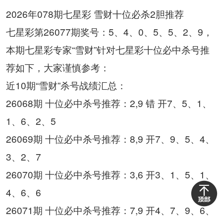
2026年078期七星彩 雪财十位必杀2胆推荐
七星彩第26077期奖号：5、4、0、5、5、2、9，
本期七星彩专家“雪财”针对七星彩十位必中杀号推
荐如下，大家谨慎参考：
近10期“雪财”杀号战绩汇总：
26068期 十位必中杀号推荐：2,9 错 开7、5、1、
1、6、2、5
26069期 十位必中杀号推荐：8,9 开7、9、5、4、
3、2、7
26070期 十位必中杀号推荐：3,6 开3、1、5、1、
4、6、6
26071期 十位必中杀号推荐：7,9 开4、7、9、6、