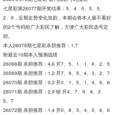
七星彩第26077期开奖结果：5、4、0、5、5、
2、9，近期走势变化加剧，本期会将本人最不看好
的2个号码给广大彩民了解，方便广大彩民选号定
胆。
本人26078期七星彩杀胆推荐：1,7
附最近10期本人预测战绩
26068期 杀胆推荐：4,6 开7、5、1、1、6、2、5
26069期 杀胆推荐：1,2 开7、9、5、4、3、2、7
26070期 杀胆推荐：0,3 开3、1、5、1、4、6、6
26071期 杀胆推荐：2,9 错 开4、7、9、6、3、
5、7
26072期 杀胆推荐：1,4 开0、8、3、4、5、6、6