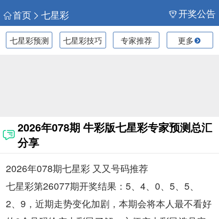
开奖公告
首页
七星彩
七星彩预测
七星彩技巧
专家推荐
更多
2026年078期 牛彩版七星彩专家预测总汇
分享
2026年078期七星彩 又又号码推荐
七星彩第26077期开奖结果：5、4、0、5、5、
2、9，近期走势变化加剧，本期会将本人最不看好