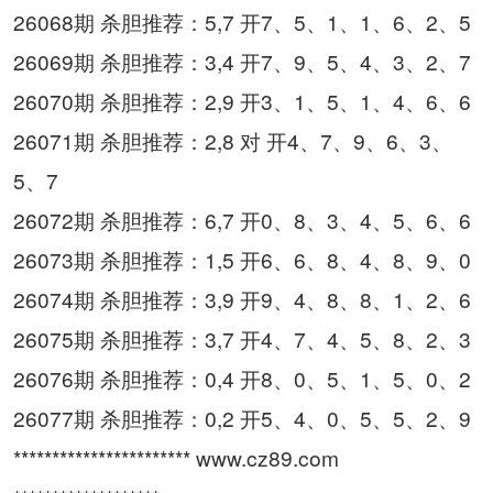
26068期 杀胆推荐：5,7 开7、5、1、1、6、2、5
26069期 杀胆推荐：3,4 开7、9、5、4、3、2、7
26070期 杀胆推荐：2,9 开3、1、5、1、4、6、6
26071期 杀胆推荐：2,8 对 开4、7、9、6、3、
5、7
26072期 杀胆推荐：6,7 开0、8、3、4、5、6、6
26073期 杀胆推荐：1,5 开6、6、8、4、8、9、0
26074期 杀胆推荐：3,9 开9、4、8、8、1、2、6
26075期 杀胆推荐：3,7 开4、7、4、5、8、2、3
26076期 杀胆推荐：0,4 开8、0、5、1、5、0、2
26077期 杀胆推荐：0,2 开5、4、0、5、5、2、9
*********************** www.cz89.com