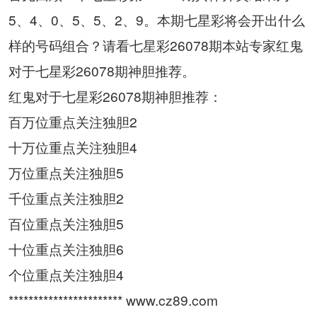
5、4、0、5、5、2、9。本期七星彩将会开出什么
样的号码组合？请看七星彩26078期本站专家红鬼
对于七星彩26078期神胆推荐。
红鬼对于七星彩26078期神胆推荐：
百万位重点关注独胆2
十万位重点关注独胆4
万位重点关注独胆5
千位重点关注独胆2
百位重点关注独胆5
十位重点关注独胆6
个位重点关注独胆4
*********************** www.cz89.com