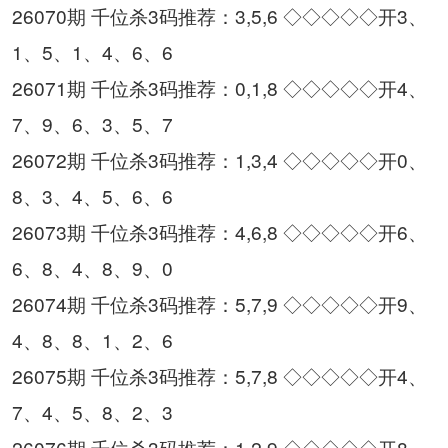
26070期 千位杀3码推荐：3,5,6 ◇◇◇◇◇开3、
1、5、1、4、6、6
26071期 千位杀3码推荐：0,1,8 ◇◇◇◇◇开4、
7、9、6、3、5、7
26072期 千位杀3码推荐：1,3,4 ◇◇◇◇◇开0、
8、3、4、5、6、6
26073期 千位杀3码推荐：4,6,8 ◇◇◇◇◇开6、
6、8、4、8、9、0
26074期 千位杀3码推荐：5,7,9 ◇◇◇◇◇开9、
4、8、8、1、2、6
26075期 千位杀3码推荐：5,7,8 ◇◇◇◇◇开4、
7、4、5、8、2、3
26076期 千位杀3码推荐：1,2,9 ◇◇◇◇◇开8、