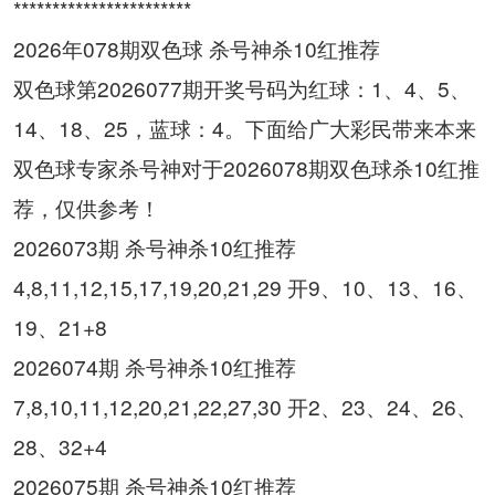
***********************
2026年078期双色球 杀号神杀10红推荐
双色球第2026077期开奖号码为红球：1、4、5、
14、18、25，蓝球：4。下面给广大彩民带来本来
双色球专家杀号神对于2026078期双色球杀10红推
荐，仅供参考！
2026073期 杀号神杀10红推荐
4,8,11,12,15,17,19,20,21,29 开9、10、13、16、
19、21+8
2026074期 杀号神杀10红推荐
7,8,10,11,12,20,21,22,27,30 开2、23、24、26、
28、32+4
2026075期 杀号神杀10红推荐