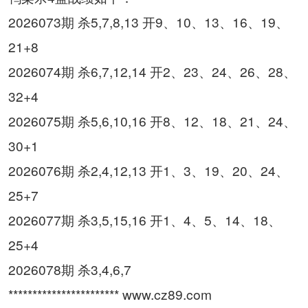
2026073期 杀5,7,8,13 开9、10、13、16、19、
21+8
2026074期 杀6,7,12,14 开2、23、24、26、28、
32+4
2026075期 杀5,6,10,16 开8、12、18、21、24、
30+1
2026076期 杀2,4,12,13 开1、3、19、20、24、
25+7
2026077期 杀3,5,15,16 开1、4、5、14、18、
25+4
2026078期 杀3,4,6,7
*********************** www.cz89.com