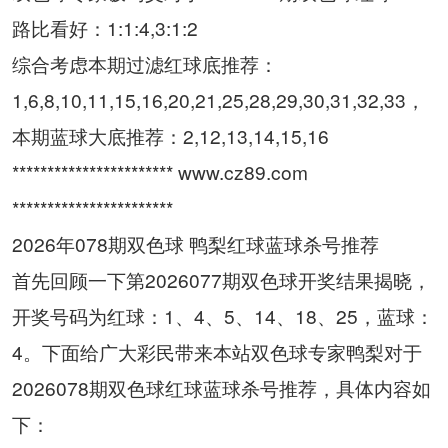
路比看好：1:1:4,3:1:2
综合考虑本期过滤红球底推荐：
1,6,8,10,11,15,16,20,21,25,28,29,30,31,32,33，
本期蓝球大底推荐：2,12,13,14,15,16
*********************** www.cz89.com
***********************
2026年078期双色球 鸭梨红球蓝球杀号推荐
首先回顾一下第2026077期双色球开奖结果揭晓，
开奖号码为红球：1、4、5、14、18、25，蓝球：
4。下面给广大彩民带来本站双色球专家鸭梨对于
2026078期双色球红球蓝球杀号推荐，具体内容如
下：