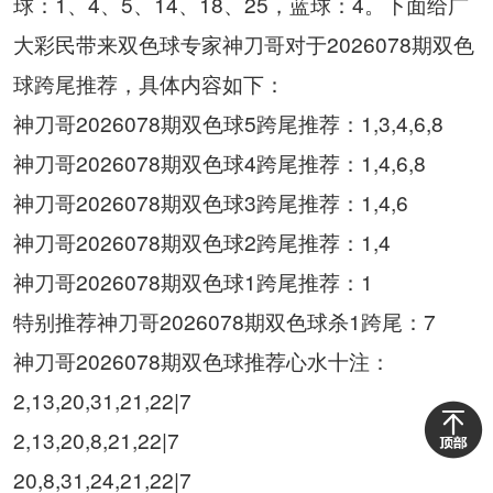
球：1、4、5、14、18、25，蓝球：4。下面给广
大彩民带来双色球专家神刀哥对于2026078期双色
球跨尾推荐，具体内容如下：
神刀哥2026078期双色球5跨尾推荐：1,3,4,6,8
神刀哥2026078期双色球4跨尾推荐：1,4,6,8
神刀哥2026078期双色球3跨尾推荐：1,4,6
神刀哥2026078期双色球2跨尾推荐：1,4
神刀哥2026078期双色球1跨尾推荐：1
特别推荐神刀哥2026078期双色球杀1跨尾：7
神刀哥2026078期双色球推荐心水十注：
2,13,20,31,21,22|7
2,13,20,8,21,22|7
20,8,31,24,21,22|7