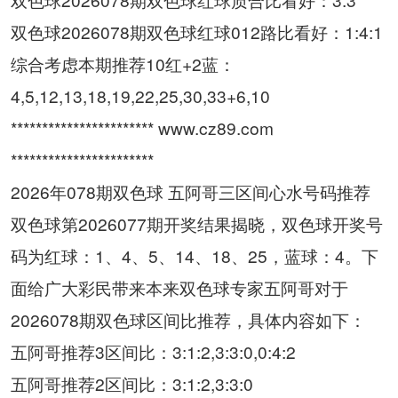
双色球2026078期双色球红球012路比看好：1:4:1
综合考虑本期推荐10红+2蓝：
4,5,12,13,18,19,22,25,30,33+6,10
*********************** www.cz89.com
***********************
2026年078期双色球 五阿哥三区间心水号码推荐
双色球第2026077期开奖结果揭晓，双色球开奖号
码为红球：1、4、5、14、18、25，蓝球：4。下
面给广大彩民带来本来双色球专家五阿哥对于
2026078期双色球区间比推荐，具体内容如下：
五阿哥推荐3区间比：3:1:2,3:3:0,0:4:2
五阿哥推荐2区间比：3:1:2,3:3:0