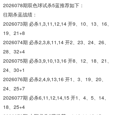
2026078期双色球试杀5蓝推荐如下：
往期杀蓝战绩：
2026073期 必杀1,3,11,12,14 开9、10、13、16、
19、21+8
2026074期 必杀2,3,8,11,14 开2、23、24、26、
28、32+4
2026075期 必杀3,9,10,13,16 开8、12、18、21、
24、30+1
2026076期 必杀2,4,9,13,16 开1、3、19、20、
24、25+7
2026077期 必杀6,11,12,14,15 开1、4、5、14、
18、25+4