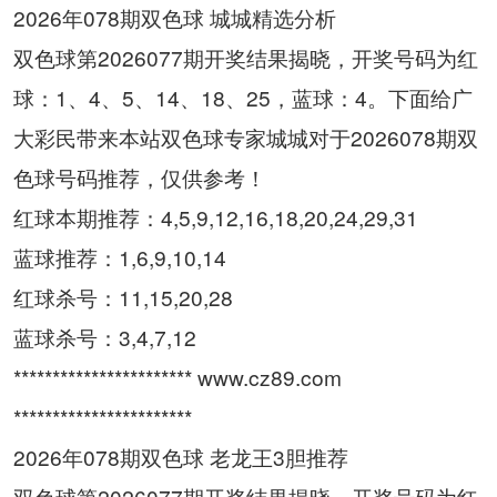
2026年078期双色球 城城精选分析
双色球第2026077期开奖结果揭晓，开奖号码为红
球：1、4、5、14、18、25，蓝球：4。下面给广
大彩民带来本站双色球专家城城对于2026078期双
色球号码推荐，仅供参考！
红球本期推荐：4,5,9,12,16,18,20,24,29,31
蓝球推荐：1,6,9,10,14
红球杀号：11,15,20,28
蓝球杀号：3,4,7,12
*********************** www.cz89.com
***********************
2026年078期双色球 老龙王3胆推荐
双色球第2026077期开奖结果揭晓，开奖号码为红