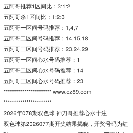
五阿哥推荐1区间比：3:1:2
五阿哥杀1区间比：1:2:3
五阿哥一区间号码推荐：1,4,7
五阿哥二区间号码推荐：14,15,18
五阿哥三区间号码推荐：23,24,29
五阿哥一区间心水号码推荐：1
五阿哥二区间心水号码推荐：14
五阿哥三区间心水号码推荐：23
*********************** www.cz89.com
***********************
2026年078期双色球 神刀哥推荐心水十注
双色球第2026077期开奖结果揭晓，开奖号码为红