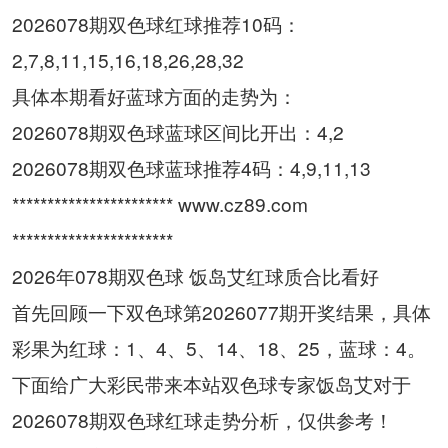
2026078期双色球红球推荐10码：
2,7,8,11,15,16,18,26,28,32
具体本期看好蓝球方面的走势为：
2026078期双色球蓝球区间比开出：4,2
2026078期双色球蓝球推荐4码：4,9,11,13
*********************** www.cz89.com
***********************
2026年078期双色球 饭岛艾红球质合比看好
首先回顾一下双色球第2026077期开奖结果，具体
彩果为红球：1、4、5、14、18、25，蓝球：4。
下面给广大彩民带来本站双色球专家饭岛艾对于
2026078期双色球红球走势分析，仅供参考！