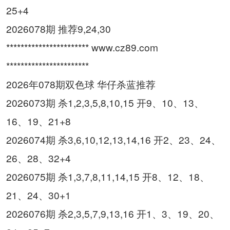
25+4
2026078期 推荐9,24,30
*********************** www.cz89.com
***********************
2026年078期双色球 华仔杀蓝推荐
2026073期 杀1,2,3,5,8,10,15 开9、10、13、
16、19、21+8
2026074期 杀3,6,10,12,13,14,16 开2、23、24、
26、28、32+4
2026075期 杀1,3,7,8,11,14,15 开8、12、18、
21、24、30+1
2026076期 杀2,3,5,7,9,13,16 开1、3、19、20、