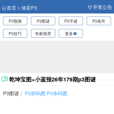
开奖公告
首页
体彩P3
P3预测
P3图谜
P3字谜
P3条件
P3技巧
专家推荐
更多
乾坤宝图+小蓝报26年179期p3图谜
P3图谜：
P3胆码图
P3杀码图