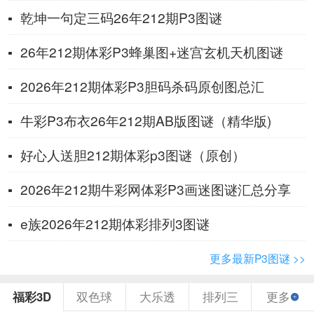
乾坤一句定三码26年212期P3图谜
26年212期体彩P3蜂巢图+迷宫玄机天机图谜
2026年212期体彩P3胆码杀码原创图总汇
牛彩P3布衣26年212期AB版图谜（精华版)
好心人送胆212期体彩p3图谜（原创）
2026年212期牛彩网体彩P3画迷图谜汇总分享
e族2026年212期体彩排列3图谜
更多最新P3图谜 >>
福彩3D
双色球
大乐透
排列三
更多