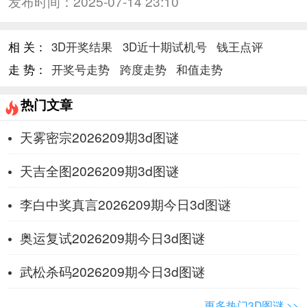
发布时间：
2025-07-14 23:10
相 关：
3D开奖结果
3D近十期试机号
钱王点评
走 势：
开奖号走势
跨度走势
和值走势
热门文章
天雾密宗2026209期3d图谜
天吉全图2026209期3d图谜
李白中奖真言2026209期今日3d图谜
奥运复试2026209期今日3d图谜
武松杀码2026209期今日3d图谜
更多热门3D图谜 >>