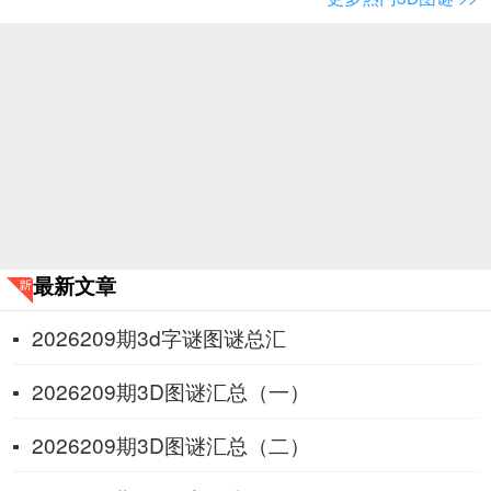
最新文章
2026209期3d字谜图谜总汇
2026209期3D图谜汇总（一）
2026209期3D图谜汇总（二）