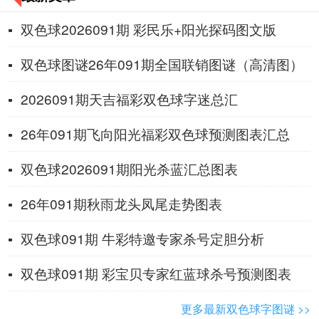
双色球2026091期 彩民乐+阳光探码图文版
双色球图谜26年091期全国联销图谜（高清图）
2026091期天吉福彩双色球字迷总汇
26年091期飞向阳光福彩双色球预测图表汇总
双色球2026091期阳光杀蓝汇总图表
26年091期秋雨龙头凤尾走势图表
双色球091期 牛彩特邀专家杀号定胆分析
双色球091期 彩宝贝专家红蓝球杀号预测图表
更多最新双色球字图谜 >>