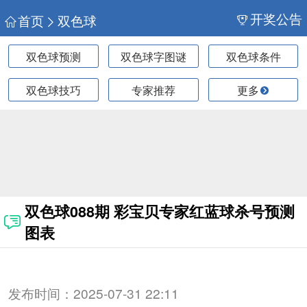
开奖公告
首页
双色球
双色球预测
双色球字图谜
双色球条件
双色球技巧
专家推荐
更多
双色球088期 彩宝贝专家红蓝球杀号预测
图表
发布时间：
2025-07-31 22:11