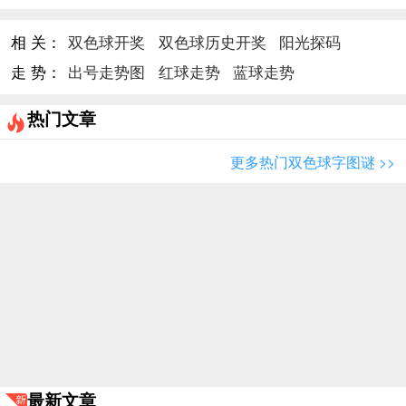
相 关：
双色球开奖
双色球历史开奖
阳光探码
走 势：
出号走势图
红球走势
蓝球走势
热门文章
更多热门双色球字图谜 >>
最新文章