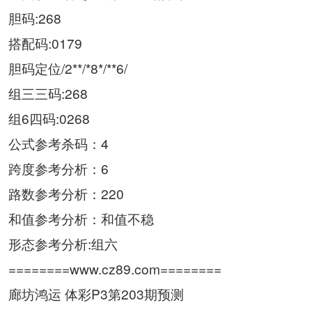
胆码:268
搭配码:0179
胆码定位/2**/*8*/**6/
组三三码:268
组6四码:0268
公式参考杀码：4
跨度参考分析：6
路数参考分析：220
和值参考分析：和值不稳
形态参考分析:组六
========www.cz89.com========
廊坊鸿运 体彩P3第203期预测