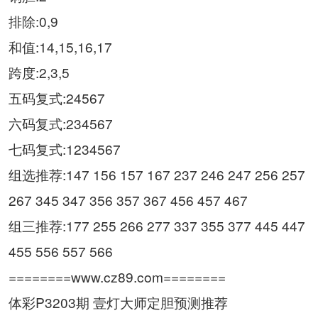
排除:0,9
和值:14,15,16,17
跨度:2,3,5
五码复式:24567
六码复式:234567
七码复式:1234567
组选推荐:147 156 157 167 237 246 247 256 257
267 345 347 356 357 367 456 457 467
组三推荐:177 255 266 277 337 355 377 445 447
455 556 557 566
========www.cz89.com========
体彩P3203期 壹灯大师定胆预测推荐