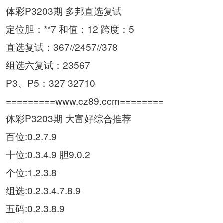
体彩P3203期 多邦直选复试
定位胆：**7 和值：12 跨度：5
直选复试：367//2457//378
组选六复试：23567
P3、P5：327 32710
=========www.cz89.com========
体彩P3203期 大富好综合推荐
百位:0.2.7.9
十位:0.3.4.9 胆9.0.2
个位:1.2.3.8
组选:0.2.3.4.7.8.9
五码:0.2.3.8.9