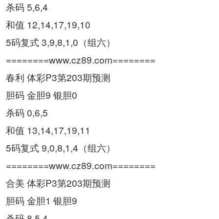
杀码 5,6,4
和值 12,14,17,19,10
5码复式 3,9,8,1,0（组六）
========www.cz89.com========
春利 体彩P3第203期预测
胆码 金胆9 银胆0
杀码 0,6,5
和值 13,14,17,19,11
5码复式 9,0,8,1,4（组六）
========www.cz89.com========
合美 体彩P3第203期预测
胆码 金胆1 银胆9
杀码 8,5,4