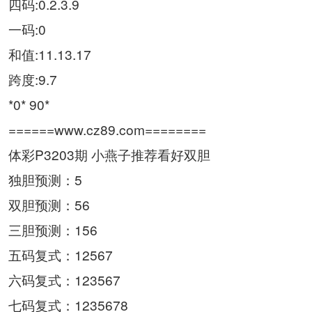
四码:0.2.3.9
一码:0
和值:11.13.17
跨度:9.7
*0* 90*
======www.cz89.com========
体彩P3203期 小燕子推荐看好双胆
独胆预测：5
双胆预测：56
三胆预测：156
五码复式：12567
六码复式：123567
七码复式：1235678