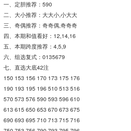
一、定胆推荐：590
二、大小推荐：大大小,小大大
三、奇偶推荐：奇奇偶,奇奇奇
四、本期和值看好：12,14,16
五、本期跨度推荐：4,5,9
六、组选复式：0135679
七、直选大底42注
150 153 156 170 173 175 176
190 193 195 196 510 513 516
570 573 576 590 593 596 610
613 615 650 653 670 673 675
690 693 695 710 713 715 716
750 753 756 790 793 795 796