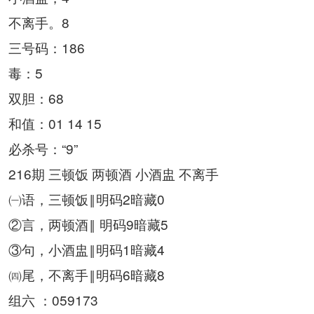
不离手。8
三号码：186
毒：5
双胆：68
和值：01 14 15
必杀号：“9”
216期 三顿饭 两顿酒 小酒盅 不离手
㈠语，三顿饭‖明码2暗藏0
②言，两顿酒‖ 明码9暗藏5
③句，小酒盅‖明码1暗藏4
㈣尾，不离手‖明码6暗藏8
组六 ：059173