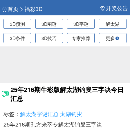
开奖公告
首页
福彩3D
3D预测
3D图谜
3D字谜
解太湖
3D条件
3D技巧
专家推荐
更多
25年216期牛彩版解太湖钓叟三字诀今日
汇总
标签：
解太湖字谜汇总
太湖钓叟
25年216期孔方来萃专解太湖钓叟三字诀