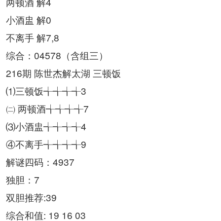
两顿酒 解4
小酒盅 解0
不离手 解7,8
综合：04578（含组三）
216期 陈世杰解太湖 三顿饭
⑴三顿饭╅╅╅╅3
㈡ 两顿酒╅╅╅╅7
⑶小酒盅╅╅╅╅4
④不离手╅╅╅╅9
解谜四码：4937
独胆：7
双胆推荐:39
综合和值: 19 16 03