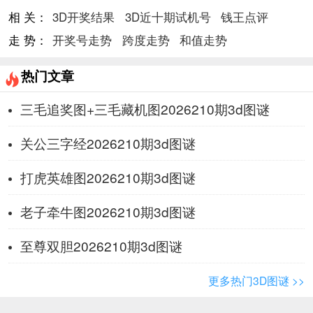
相 关：
3D开奖结果
3D近十期试机号
钱王点评
走 势：
开奖号走势
跨度走势
和值走势
热门文章
三毛追奖图+三毛藏机图2026210期3d图谜
关公三字经2026210期3d图谜
打虎英雄图2026210期3d图谜
老子牵牛图2026210期3d图谜
至尊双胆2026210期3d图谜
更多热门3D图谜 >>