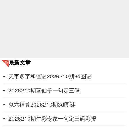
最新文章
天宇多字和值谜2026210期3d图谜
2026210期蓝仙子一句定三码
鬼六神算2026210期3d图谜
2026210期牛彩专家一句定三码彩报