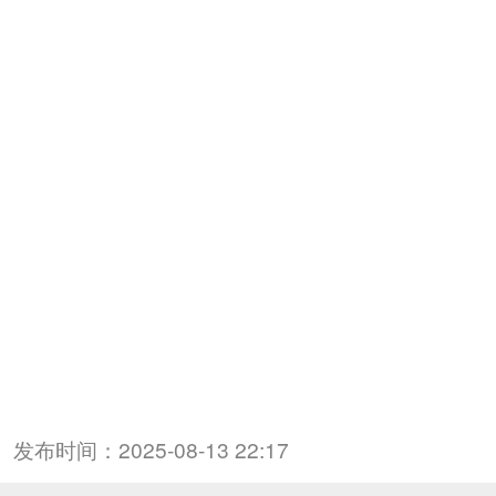
发布时间：
2025-08-13 22:17