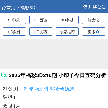
开奖公告
首页
福彩3D
3D预测
3D图谜
3D字谜
解太湖
3D条件
3D技巧
专家推荐
更多
2025年福彩3D216期 小印子今日五码分析
3D预测：
3D胆码预测
3D杀码预测
独胆 1
双胆 1,4