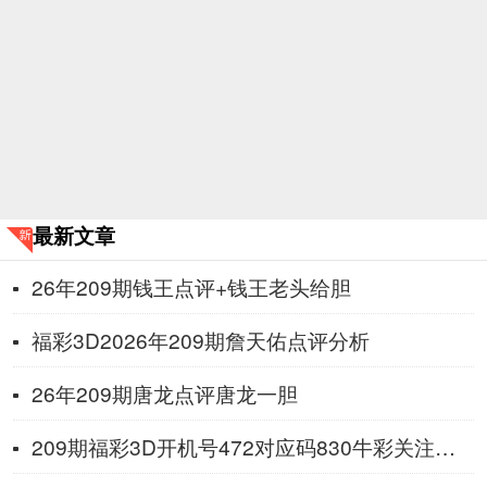
最新文章
26年209期钱王点评+钱王老头给胆
福彩3D2026年209期詹天佑点评分析
26年209期唐龙点评唐龙一胆
209期福彩3D开机号472对应码830牛彩关注数762金码2