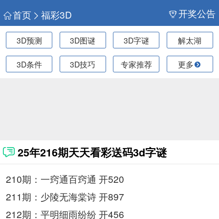
开奖公告
首页
福彩3D
3D预测
3D图谜
3D字谜
解太湖
3D条件
3D技巧
专家推荐
更多
25年216期天天看彩送码3d字谜
210期：一窍通百窍通 开520
211期：少陵无海棠诗 开897
212期：平明细雨纷纷 开456