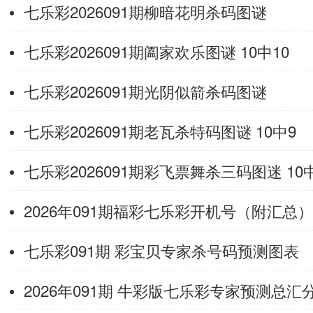
七乐彩2026091期柳暗花明杀码图谜
七乐彩2026091期阖家欢乐图谜 10中10
七乐彩2026091期光阴似箭杀码图谜
七乐彩2026091期老瓦杀特码图谜 10中9
七乐彩2026091期彩飞票舞杀三码图迷 10
2026年091期福彩七乐彩开机号（附汇总）
七乐彩091期 彩宝贝专家杀号码预测图表
2026年091期 牛彩版七乐彩专家预测总汇