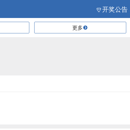
开奖公告
更多