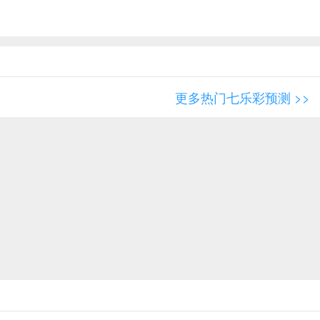
更多热门七乐彩预测 >>