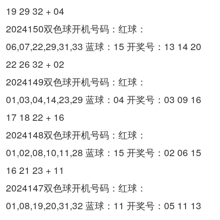
19 29 32 + 04
2024150双色球开机号码：红球：
06,07,22,29,31,33 蓝球：15 开奖号：13 14 20
22 26 32 + 02
2024149双色球开机号码：红球：
01,03,04,14,23,29 蓝球：04 开奖号：03 09 16
17 18 22 + 16
2024148双色球开机号码：红球：
01,02,08,10,11,28 蓝球：15 开奖号：02 06 15
16 21 23 + 11
2024147双色球开机号码：红球：
01,08,19,20,31,32 蓝球：11 开奖号：05 11 13