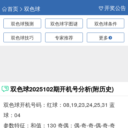
开奖公告
首页
双色球
双色球预测
双色球字图谜
双色球条件
双色球技巧
专家推荐
更多
双色球2025102期开机号分析(附历史)
双色球开机号码：红球：08,19,23,24,25,31 蓝
球：04
参数特征：和值：130 奇偶：偶-奇-奇-偶-奇-奇