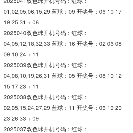
2025041双色球开机号码：红球：
01,02,05,06,15,29 蓝球：09 开奖号：06 10 17
19 25 31 + 06
2025040双色球开机号码：红球：
04,05,12,18,32,33 蓝球：16 开奖号：02 06 08
09 10 24 + 11
2025039双色球开机号码：红球：
04,08,10,19,26,31 蓝球：05 开奖号：08 10 12
15 17 23 + 11
2025038双色球开机号码：红球：
02,05,15,24,27,29 蓝球：11 开奖号：06 19 20
23 26 33 + 09
2025037双色球开机号码：红球：