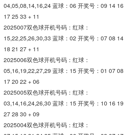
04,05,08,14,16,24 蓝球：06 开奖号：09 14 16
17 25 33 + 11
2025007双色球开机号码：红球：
15,22,25,26,30,33 蓝球：02 开奖号：07 08 14
18 21 27 + 11
2025006双色球开机号码：红球：
05,16,19,22,27,29 蓝球：15 开奖号：01 07 08
17 20 22 + 06
2025005双色球开机号码：红球：
03,14,16,24,26,30 蓝球：15 开奖号：10 16 19
27 28 30 + 09
2025004双色球开机号码：红球：