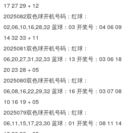
17 27 29 + 12
2025082双色球开机号码：红球：
02,06,10,16,28,32 蓝球：03 开奖号：04 06 09
14 32 33 + 11
2025081双色球开机号码：红球：
06,20,27,31,32,33 蓝球：13 开奖号：03 06 18
20 23 28 + 05
2025080双色球开机号码：红球：
06,08,16,22,29,32 蓝球：16 开奖号：03 07 08
10 16 19 + 05
2025079双色球开机号码：红球：
06,11,15,17,23,30 蓝球：01 开奖号：08 11 14