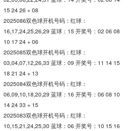
15 24 26 + 08
2025086双色球开机号码：红球：
16,17,24,25,26,29 蓝球：15 开奖号：02 06 08
10 17 24 + 06
2025085双色球开机号码：红球：
03,04,07,12,26,33 蓝球：09 开奖号：11 14 15
18 21 24 + 13
2025084双色球开机号码：红球：
06,09,10,18,20,29 蓝球：16 开奖号：06 08 10
14 24 33 + 15
2025083双色球开机号码：红球：
10,15,21,24,25,30 蓝球：06 开奖号：10 15 16