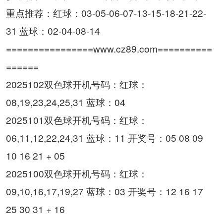
重点推荐：红球：03-05-06-07-13-15-18-21-22-
31 蓝球：02-04-08-14
================www.cz89.com==========
======
2025102双色球开机号码：红球：
08,19,23,24,25,31 蓝球：04
2025101双色球开机号码：红球：
06,11,12,22,24,31 蓝球：11 开奖号：05 08 09
10 16 21 + 05
2025100双色球开机号码：红球：
09,10,16,17,19,27 蓝球：03 开奖号：12 16 17
25 30 31 + 16