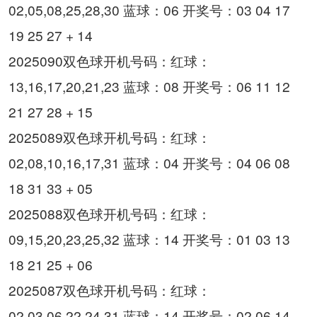
02,05,08,25,28,30 蓝球：06 开奖号：03 04 17
19 25 27 + 14
2025090双色球开机号码：红球：
13,16,17,20,21,23 蓝球：08 开奖号：06 11 12
21 27 28 + 15
2025089双色球开机号码：红球：
02,08,10,16,17,31 蓝球：04 开奖号：04 06 08
18 31 33 + 05
2025088双色球开机号码：红球：
09,15,20,23,25,32 蓝球：14 开奖号：01 03 13
18 21 25 + 06
2025087双色球开机号码：红球：
02,03,06,22,24,31 蓝球：14 开奖号：02 06 14