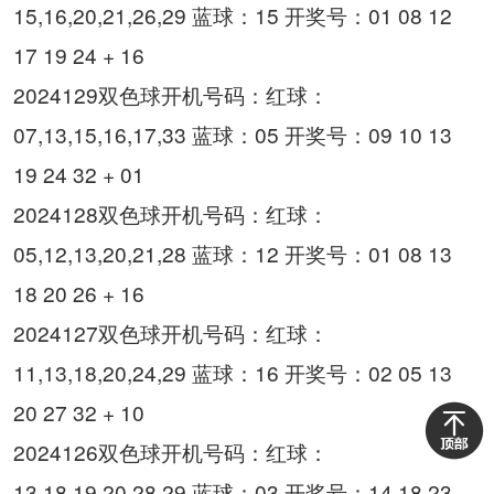
15,16,20,21,26,29 蓝球：15 开奖号：01 08 12
17 19 24 + 16
2024129双色球开机号码：红球：
07,13,15,16,17,33 蓝球：05 开奖号：09 10 13
19 24 32 + 01
2024128双色球开机号码：红球：
05,12,13,20,21,28 蓝球：12 开奖号：01 08 13
18 20 26 + 16
2024127双色球开机号码：红球：
11,13,18,20,24,29 蓝球：16 开奖号：02 05 13
20 27 32 + 10
2024126双色球开机号码：红球：
13,18,19,20,28,29 蓝球：03 开奖号：14 18 23