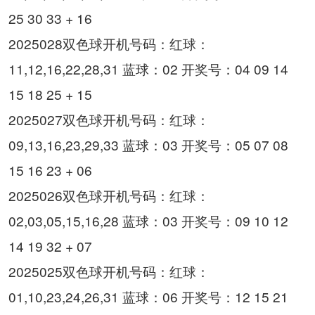
25 30 33 + 16
2025028双色球开机号码：红球：
11,12,16,22,28,31 蓝球：02 开奖号：04 09 14
15 18 25 + 15
2025027双色球开机号码：红球：
09,13,16,23,29,33 蓝球：03 开奖号：05 07 08
15 16 23 + 06
2025026双色球开机号码：红球：
02,03,05,15,16,28 蓝球：03 开奖号：09 10 12
14 19 32 + 07
2025025双色球开机号码：红球：
01,10,23,24,26,31 蓝球：06 开奖号：12 15 21