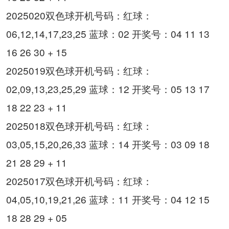
2025020双色球开机号码：红球：
06,12,14,17,23,25 蓝球：02 开奖号：04 11 13
16 26 30 + 15
2025019双色球开机号码：红球：
02,09,13,23,25,29 蓝球：12 开奖号：05 13 17
18 22 23 + 11
2025018双色球开机号码：红球：
03,05,15,20,26,33 蓝球：14 开奖号：03 09 18
21 28 29 + 11
2025017双色球开机号码：红球：
04,05,10,19,21,26 蓝球：11 开奖号：04 12 15
18 28 29 + 05