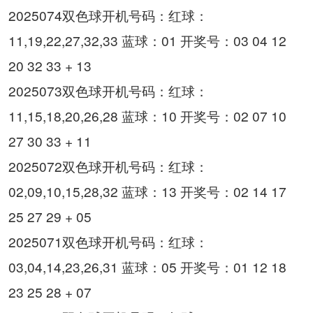
2025074双色球开机号码：红球：
11,19,22,27,32,33 蓝球：01 开奖号：03 04 12
20 32 33 + 13
2025073双色球开机号码：红球：
11,15,18,20,26,28 蓝球：10 开奖号：02 07 10
27 30 33 + 11
2025072双色球开机号码：红球：
02,09,10,15,28,32 蓝球：13 开奖号：02 14 17
25 27 29 + 05
2025071双色球开机号码：红球：
03,04,14,23,26,31 蓝球：05 开奖号：01 12 18
23 25 28 + 07