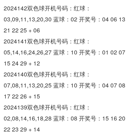
2024142双色球开机号码：红球：
03,09,11,13,20,30 蓝球：02 开奖号：04 06 13
21 22 25 + 06
2024141双色球开机号码：红球：
05,14,16,24,26,27 蓝球：10 开奖号：01 02 07
15 24 29 + 12
2024140双色球开机号码：红球：
07,08,11,13,20,25 蓝球：10 开奖号：04 07 08
17 22 26 + 15
2024139双色球开机号码：红球：
02,08,14,16,18,28 蓝球：08 开奖号：15 16 20
22 23 29 + 14