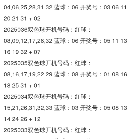
04,06,25,28,31,32 蓝球：06 开奖号：03 06 11
20 21 31 + 02
2025036双色球开机号码：红球：
08,09,12,17,26,32 蓝球：06 开奖号：05 11 13
16 19 32 + 07
2025035双色球开机号码：红球：
08,16,17,19,22,29 蓝球：08 开奖号：01 08 16
18 25 31 + 01
2025034双色球开机号码：红球：
15,21,26,31,32,33 蓝球：03 开奖号：05 08 13
14 24 26 + 12
2025033双色球开机号码：红球：