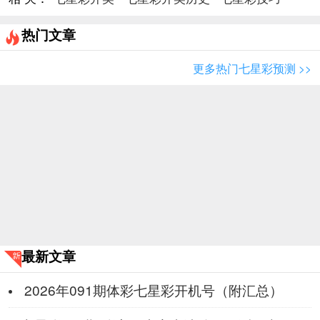
热门文章
更多热门七星彩预测 >>
最新文章
2026年091期体彩七星彩开机号（附汇总）