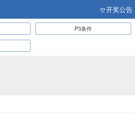
开奖公告
P3条件