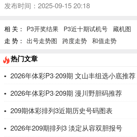
发布时间：
2025-09-15 20:18
相 关：
P3开奖结果
P3近十期试机号
藏机图
走 势：
出号走势图
跨度走势
和值走势
热门文章
2026年体彩P3·209期 文山丰组选小底推荐
2026年体彩P3·209期 漫川野胆码推荐
209期体彩排列3近期历史号码图表
2026年209期排列3 淡定从容双胆报号