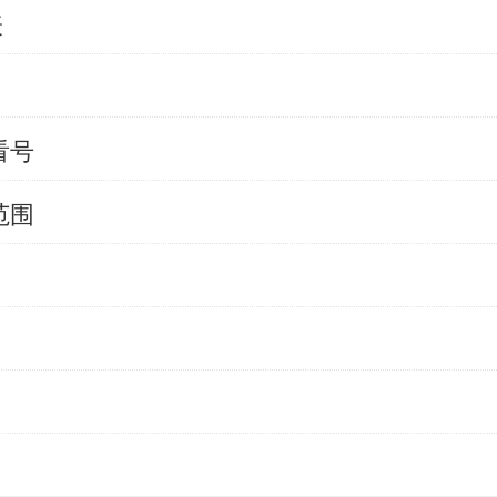
表
看号
范围