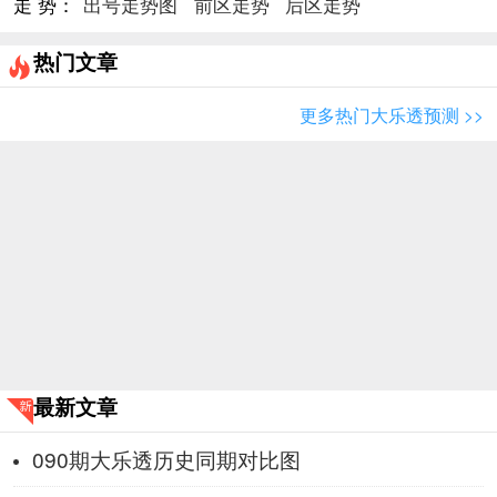
走 势：
出号走势图
前区走势
后区走势
热门文章
更多热门大乐透预测 >>
最新文章
090期大乐透历史同期对比图