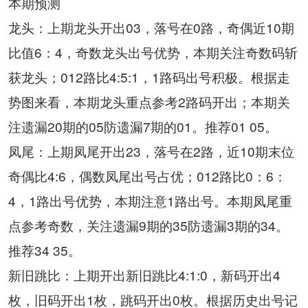
本期预测
龙头：上期龙头开出03，落号在0路，奇偶近10期
比值6：4，奇数龙头出号优势，本期关注奇数码斩
获龙头；012路比4:5:1，1路码出号积极。根据走
势图来看，本期龙头重点参考2路码开出；本期关
注遗漏20期的05防遗漏7期的01。推荐01 05。
凤尾：上期凤尾开出23，落号在2路，近10期末位
奇偶比4:6，偶数凤尾出号占优；012路比0：6：
4，1路出号优势，本期注意1路出号。本期凤尾重
点参考奇数，关注遗漏9期的35防遗漏3期的34。
推荐34 35。
新旧跳比：上期开出新旧跳比4:1:0，新码开出4
枚，旧码开出1枚，跳码开出0枚。根据历史出号记