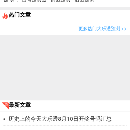
热门文章
更多热门大乐透预测 >>
最新文章
历史上的今天大乐透8月10日开奖号码汇总