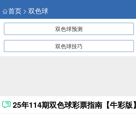
首页
双色球
双色球预测
双色球技巧
25年114期双色球彩票指南【牛彩版