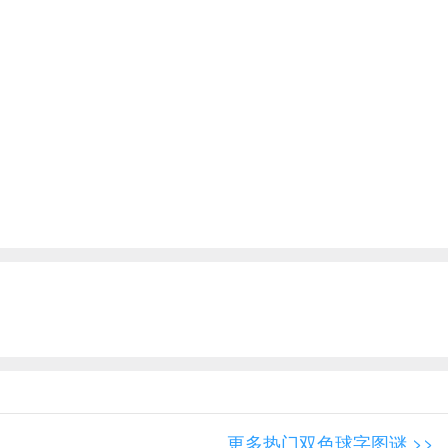
更多热门双色球字图谜 >>