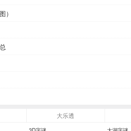
清图）
总
大乐透
3D字谜
太湖字谜