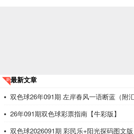
最新文章
双色球26年091期 左岸春风一语断蓝（附
26年091期双色球彩票指南【牛彩版】
双色球2026091期 彩民乐+阳光探码图文版