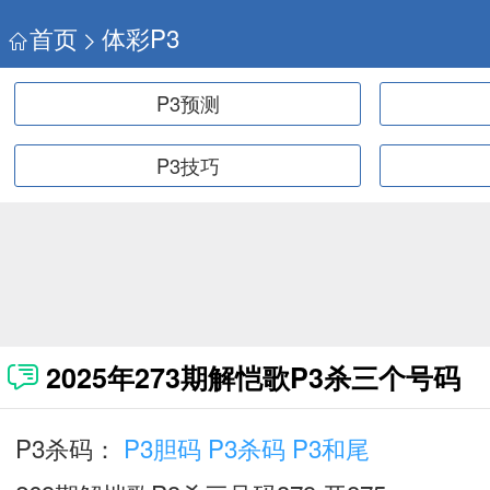
首页
体彩P3
P3预测
P3技巧
2025年273期解恺歌P3杀三个号码
P3杀码：
P3胆码
P3杀码
P3和尾