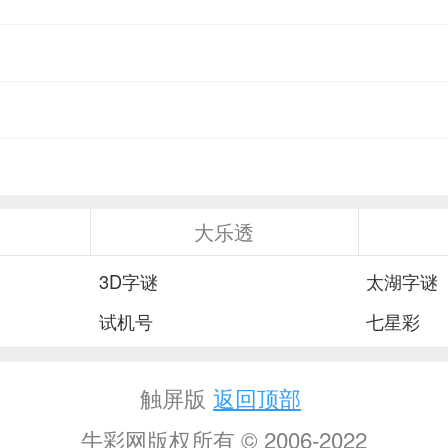
大乐透
3D字谜
太湖字谜
试机号
七星彩
触屏版
返回顶部
牛彩网版权所有 © 2006-2022