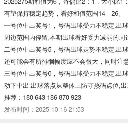
2025275期和值为6，奇偶比2：1，大小
有望保持稳定趋势，看好和值范围14—26。
一号位中出奖号1，号码出球受力不稳定,出
周边范围内停留,本期出球看好受力减弱的周边冷码
二号位中出奖号5，号码出球走势不稳定,出
还可能会有所徘徊幅度应不会很大，同时注意防守
三号位中出奖号0，号码出球受力不稳定,出
动下中出,出球落点从整体上防守热码点位,出球号码看
推荐：180 643 186 870 923
发布时间：
2025-10-16 21:53