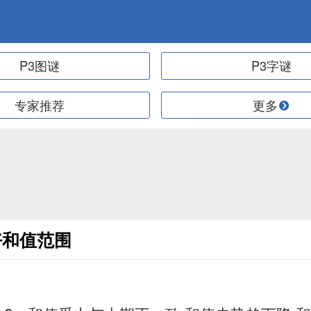
P3图谜
P3字谜
专家推荐
更多
好和值范围