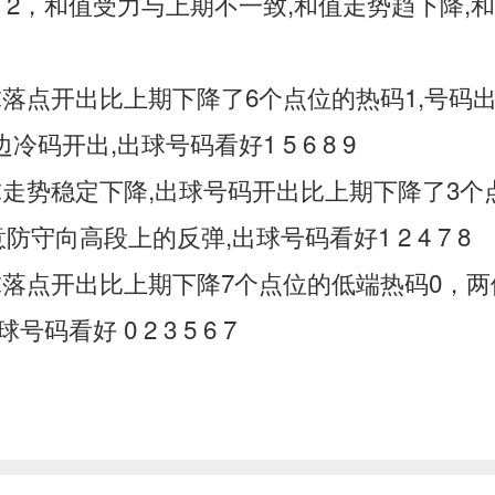
比1：2，和值受力与上期不一致,和值走势趋下降
球落点开出比上期下降了6个点位的热码1,号码
开出,出球号码看好1 5 6 8 9
球走势稳定下降,出球号码开出比上期下降了3个
向高段上的反弹,出球号码看好1 2 4 7 8
球落点开出比上期下降7个点位的低端热码0，两
好 0 2 3 5 6 7