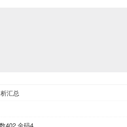
分析汇总
数402 金码4