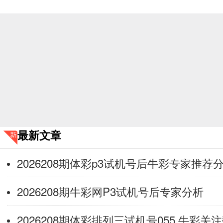
最新文章
2026208期体彩p3试机号后牛彩专家推荐
2026208期牛彩网P3试机号后专家分析
2026208期体彩排列三试机号055 牛彩关注