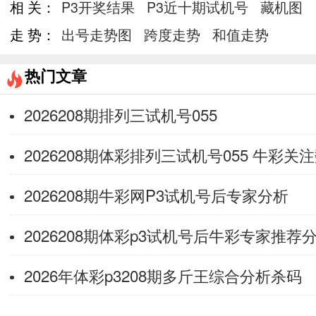
相 关：
P3开奖结果
P3近十期试机号
藏机图
走 势：
出号走势图
跨度走势
和值走势
热门文章
2026208期排列三试机号055
2026208期体彩排列三试机号055 牛彩关注
2026208期牛彩网P3试机号后专家分析
2026208期体彩p3试机号后牛彩专家推荐
2026年体彩p3208期多斤王综合分析杀码