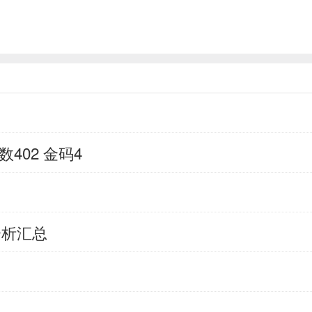
数402 金码4
分析汇总