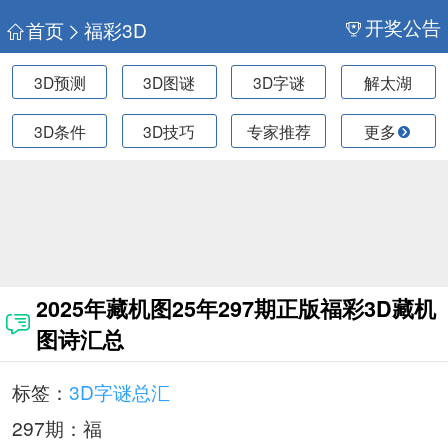
开奖公告
首页
福彩3D
3D预测
3D图谜
3D字谜
解太湖
3D条件
3D技巧
专家推荐
更多
2025年藏机图25年297期正版福彩3D藏机
图诗汇总
标签：
3D字谜总汇
297期：福