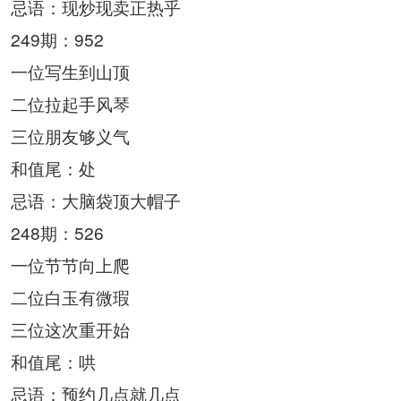
忌语：现炒现卖正热乎
249期：952
一位写生到山顶
二位拉起手风琴
三位朋友够义气
和值尾：处
忌语：大脑袋顶大帽子
248期：526
一位节节向上爬
二位白玉有微瑕
三位这次重开始
和值尾：哄
忌语：预约几点就几点