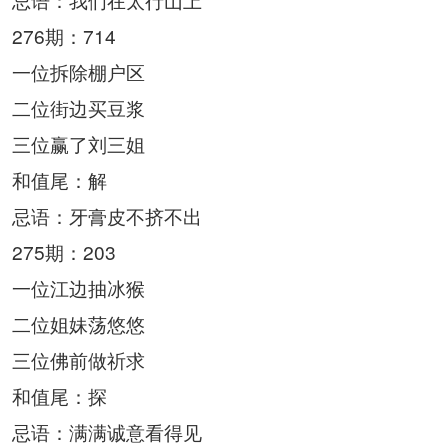
276期：714
一位拆除棚户区
二位街边买豆浆
三位赢了刘三姐
和值尾：解
忌语：牙膏皮不挤不出
275期：203
一位江边抽冰猴
二位姐妹荡悠悠
三位佛前做祈求
和值尾：探
忌语：满满诚意看得见