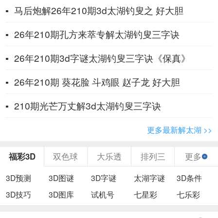
马后炮解26年210期3d太湖钓叟之 好大胆
26年210期孔方来萃专解太湖钓叟三字诀
26年210期3d字谜太湖钓叟三字诀《保真》
26年210期 葵花脸 斗鸡眼 赵子龙 好大胆
210期光芒万丈解3d太湖钓叟三字诀
更多最新解太湖 >>
福彩3D
双色球
大乐透
排列三
更多
3D预测
3D图谜
3D字谜
太湖字谜
3D条件
3D技巧
3D图库
试机号
七星彩
七乐彩