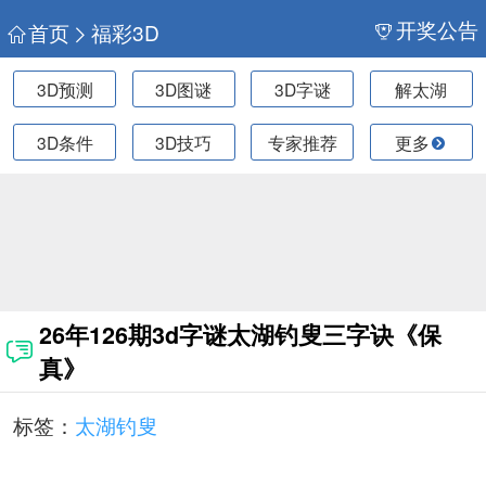
开奖公告
首页
福彩3D
3D预测
3D图谜
3D字谜
解太湖
3D条件
3D技巧
专家推荐
更多
26年126期3d字谜太湖钓叟三字诀《保
真》
标签：
太湖钓叟