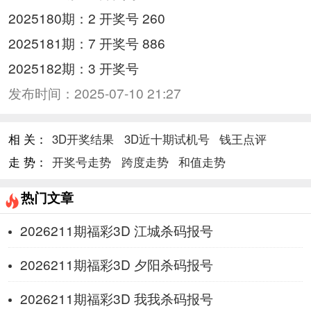
2025180期：2 开奖号 260
2025181期：7 开奖号 886
2025182期：3 开奖号
发布时间：
2025-07-10 21:27
相 关：
3D开奖结果
3D近十期试机号
钱王点评
走 势：
开奖号走势
跨度走势
和值走势
热门文章
2026211期福彩3D 江城杀码报号
2026211期福彩3D 夕阳杀码报号
2026211期福彩3D 我我杀码报号