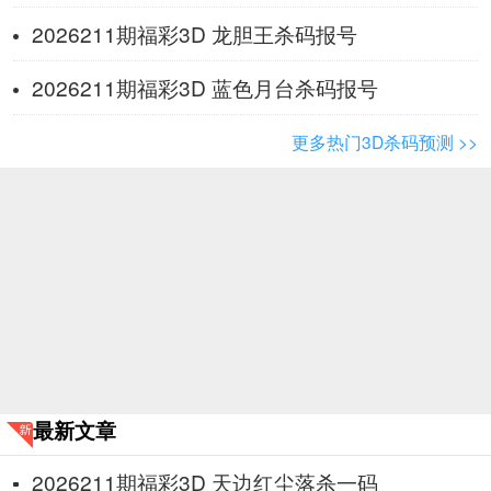
2026211期福彩3D 龙胆王杀码报号
2026211期福彩3D 蓝色月台杀码报号
更多热门3D杀码预测 >>
最新文章
2026211期福彩3D 天边红尘落杀一码