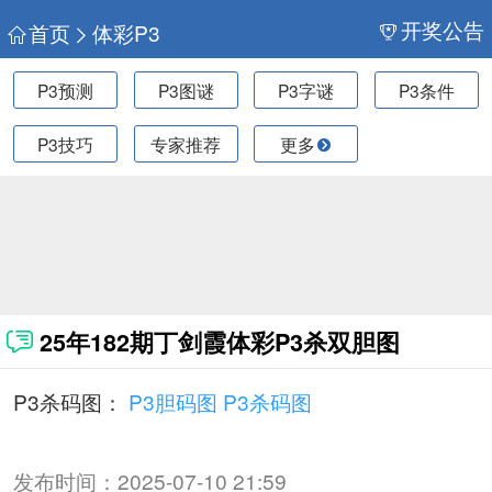
开奖公告
首页
体彩P3
P3预测
P3图谜
P3字谜
P3条件
P3技巧
专家推荐
更多
25年182期丁剑霞体彩P3杀双胆图
P3杀码图：
P3胆码图
P3杀码图
发布时间：
2025-07-10 21:59