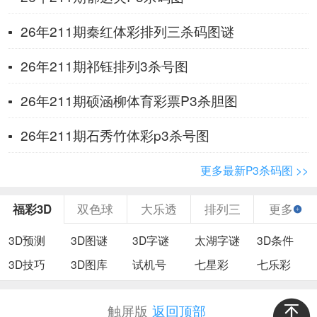
26年211期秦红体彩排列三杀码图谜
26年211期祁钰排列3杀号图
26年211期硕涵柳体育彩票P3杀胆图
26年211期石秀竹体彩p3杀号图
更多最新P3杀码图 >>
福彩3D
双色球
大乐透
排列三
更多
3D预测
3D图谜
3D字谜
太湖字谜
3D条件
3D技巧
3D图库
试机号
七星彩
七乐彩
触屏版
返回顶部