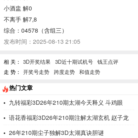
小酒盅 解0
不离手 解7,8
综合：04578（含组三）
发布时间：
2025-08-13 21:05
相 关：
3D开奖结果
3D近十期试机号
钱王点评
走 势：
开奖号走势
跨度走势
和值走势
热门文章
九转福彩3D26年210期太湖今天释义 斗鸡眼
语花香福彩3D26年210期注解太湖玄机 赵子龙
26年210期尘子独解3D太湖真诀胆谜