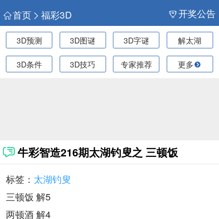
开奖公告
首页
福彩3D
3D预测
3D图谜
3D字谜
解太湖
3D条件
3D技巧
专家推荐
更多
牛彩智造216期太湖钓叟之 三顿饭
标签：
太湖钓叟
三顿饭 解5
两顿酒 解4