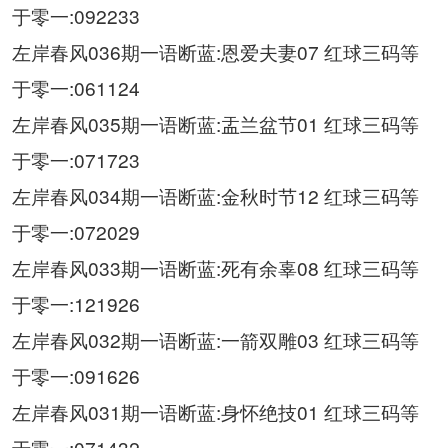
于零一:092233
左岸春风036期一语断蓝:恩爱夫妻07 红球三码等
于零一:061124
左岸春风035期一语断蓝:盂兰盆节01 红球三码等
于零一:071723
左岸春风034期一语断蓝:金秋时节12 红球三码等
于零一:072029
左岸春风033期一语断蓝:死有余辜08 红球三码等
于零一:121926
左岸春风032期一语断蓝:一箭双雕03 红球三码等
于零一:091626
左岸春风031期一语断蓝:身怀绝技01 红球三码等
于零一:071432