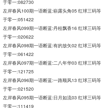
于零一:082730
左岸春风100期一语断蓝:崭露头角05 红球三码等
于零一:051422
左岸春风099期一语断蓝:丹桂飘香16 红球三码等
于零一:020622
左岸春风098期一语断蓝:有的放矢02 红球三码等
于零一:061422
左岸春风097期一语断蓝:二八年华03 红球三码等
于零一:121725
左岸春风096期一语断蓝:一路顺风13 红球三码等
于零一:021520
左岸春风095期一语断蓝:日月如流03 红球三码等
于零一:111419