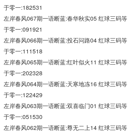
于零一:182531
左岸春风067期一语断蓝:春华秋实05 红球三码等
于零一:091921
左岸春风066期一语断蓝:投石问路04 红球三码等
于零一:111518
左岸春风065期一语断蓝:红叶似火11 红球三码等
于零一:202328
左岸春风064期一语断蓝:天寒地冻16 红球三码等
于零一:122429
左岸春风063期一语断蓝:双喜临门01 红球三码等
于零一:051530
左岸春风062期一语断蓝:尊无二上14 红球三码等