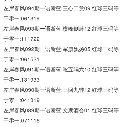
左岸春风094期一语断蓝:三心二意09 红球三码等
于零一:061319
左岸春风093期一语断蓝:横峰侧岭12 红球三码等
于零一:111722
左岸春风092期一语断蓝:军旗飘扬05 红球三码等
于零一:061521
左岸春风091期一语断蓝:吆五喝六10 红球三码等
于零一:131933
左岸春风090期一语断蓝:三回九转12 红球三码等
于零一:041319
左岸春风089期一语断蓝:文期酒会01 红球三码等
于零一:071116