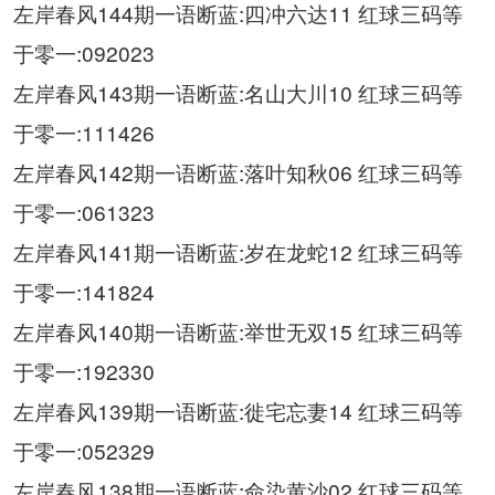
左岸春风144期一语断蓝:四冲六达11 红球三码等
于零一:092023
左岸春风143期一语断蓝:名山大川10 红球三码等
于零一:111426
左岸春风142期一语断蓝:落叶知秋06 红球三码等
于零一:061323
左岸春风141期一语断蓝:岁在龙蛇12 红球三码等
于零一:141824
左岸春风140期一语断蓝:举世无双15 红球三码等
于零一:192330
左岸春风139期一语断蓝:徙宅忘妻14 红球三码等
于零一:052329
左岸春风138期一语断蓝:命染黄沙02 红球三码等