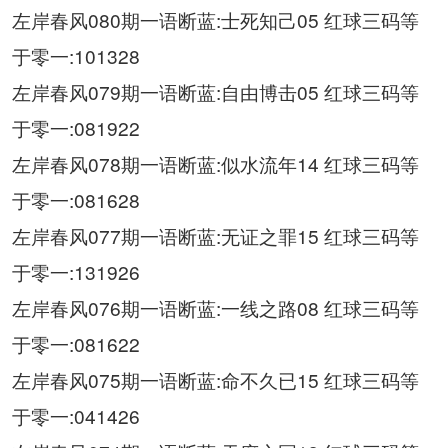
左岸春风080期一语断蓝:士死知己05 红球三码等
于零一:101328
左岸春风079期一语断蓝:自由博击05 红球三码等
于零一:081922
左岸春风078期一语断蓝:似水流年14 红球三码等
于零一:081628
左岸春风077期一语断蓝:无证之罪15 红球三码等
于零一:131926
左岸春风076期一语断蓝:一线之路08 红球三码等
于零一:081622
左岸春风075期一语断蓝:命不久已15 红球三码等
于零一:041426