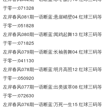
于零一:071328
左岸春风081期一语断蓝:悬崖峭壁04 红球三码等
于零一:051828
左岸春风080期一语断蓝:闻鸡起舞13 红球三码等
于零一:071825
左岸春风079期一语断蓝:长袖善舞04 红球三码等
于零一:041130
左岸春风078期一语断蓝:明月高照12 红球三码等
于零一:050920
左岸春风077期一语断蓝:出类拔萃08 红球三码等
于零一:072630
左岸春风076期一语断蓝:万死一生15 红球三码等