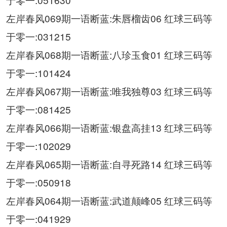
左岸春风069期一语断蓝:朱唇榴齿06 红球三码等
于零一:031215
左岸春风068期一语断蓝:八珍玉食01 红球三码等
于零一:101424
左岸春风067期一语断蓝:唯我独尊03 红球三码等
于零一:081425
左岸春风066期一语断蓝:银盘高挂13 红球三码等
于零一:102029
左岸春风065期一语断蓝:自寻死路14 红球三码等
于零一:050918
左岸春风064期一语断蓝:武道颠峰05 红球三码等
于零一:041929