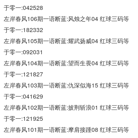
于零一:042528
左岸春风106期一语断蓝:风烛之年04 红球三码等
于零一:182332
左岸春风105期一语断蓝:耀武扬威04 红球三码等
于零一:092031
左岸春风104期一语断蓝:望而生畏04 红球三码等
于零一:121827
左岸春风103期一语断蓝:仇深似海15 红球三码等
于零一:041629
左岸春风102期一语断蓝:披荆斩浪01 红球三码等
于零一:121925
左岸春风101期一语断蓝:摩肩接踵08 红球三码等