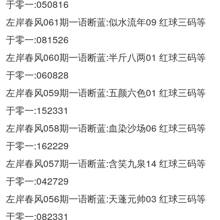
于零一:050816
左岸春风061期一语断蓝:似水流年09 红球三码等
于零一:081526
左岸春风060期一语断蓝:半斤八两01 红球三码等
于零一:060828
左岸春风059期一语断蓝:五颜六色01 红球三码等
于零一:152331
左岸春风058期一语断蓝:血染沙场06 红球三码等
于零一:162229
左岸春风057期一语断蓝:含笑九泉14 红球三码等
于零一:042729
左岸春风056期一语断蓝:天蓬元帅03 红球三码等
于零一:082331