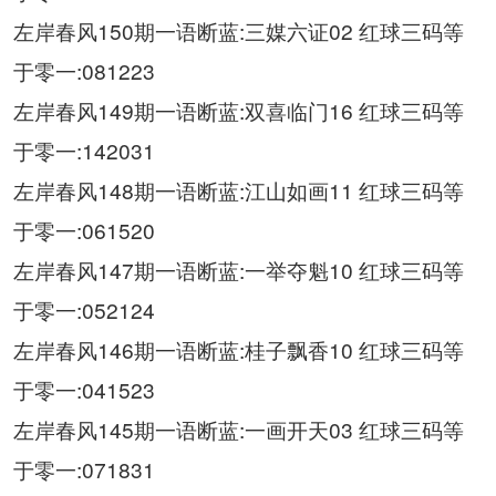
左岸春风150期一语断蓝:三媒六证02 红球三码等
于零一:081223
左岸春风149期一语断蓝:双喜临门16 红球三码等
于零一:142031
左岸春风148期一语断蓝:江山如画11 红球三码等
于零一:061520
左岸春风147期一语断蓝:一举夺魁10 红球三码等
于零一:052124
左岸春风146期一语断蓝:桂子飘香10 红球三码等
于零一:041523
左岸春风145期一语断蓝:一画开天03 红球三码等
于零一:071831