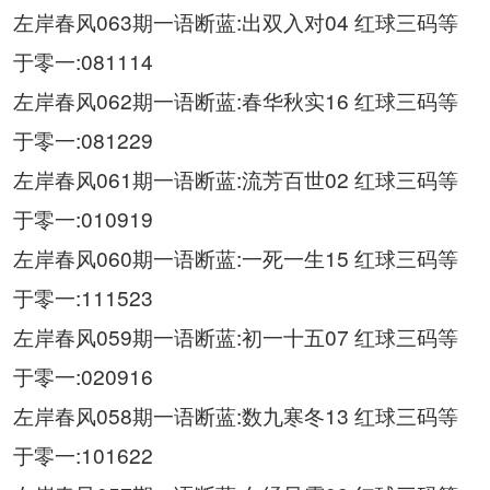
左岸春风063期一语断蓝:出双入对04 红球三码等
于零一:081114
左岸春风062期一语断蓝:春华秋实16 红球三码等
于零一:081229
左岸春风061期一语断蓝:流芳百世02 红球三码等
于零一:010919
左岸春风060期一语断蓝:一死一生15 红球三码等
于零一:111523
左岸春风059期一语断蓝:初一十五07 红球三码等
于零一:020916
左岸春风058期一语断蓝:数九寒冬13 红球三码等
于零一:101622