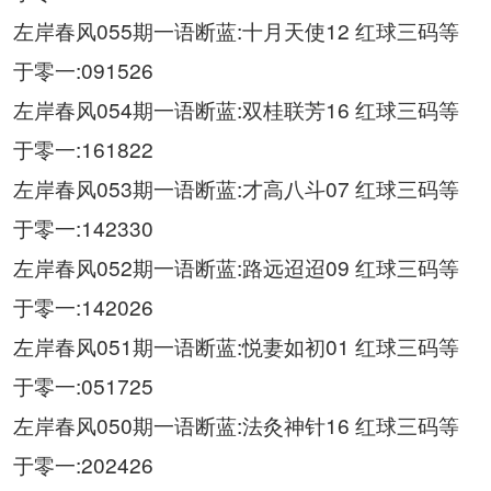
左岸春风055期一语断蓝:十月天使12 红球三码等
于零一:091526
左岸春风054期一语断蓝:双桂联芳16 红球三码等
于零一:161822
左岸春风053期一语断蓝:才高八斗07 红球三码等
于零一:142330
左岸春风052期一语断蓝:路远迢迢09 红球三码等
于零一:142026
左岸春风051期一语断蓝:悦妻如初01 红球三码等
于零一:051725
左岸春风050期一语断蓝:法灸神针16 红球三码等
于零一:202426