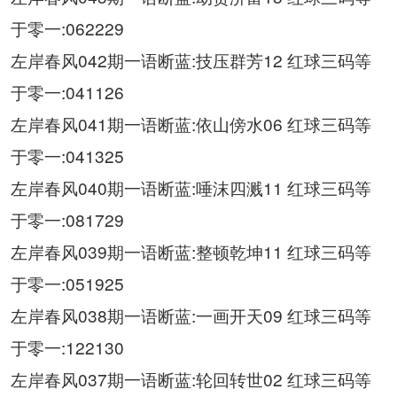
于零一:062229
左岸春风042期一语断蓝:技压群芳12 红球三码等
于零一:041126
左岸春风041期一语断蓝:依山傍水06 红球三码等
于零一:041325
左岸春风040期一语断蓝:唾沫四溅11 红球三码等
于零一:081729
左岸春风039期一语断蓝:整顿乾坤11 红球三码等
于零一:051925
左岸春风038期一语断蓝:一画开天09 红球三码等
于零一:122130
左岸春风037期一语断蓝:轮回转世02 红球三码等