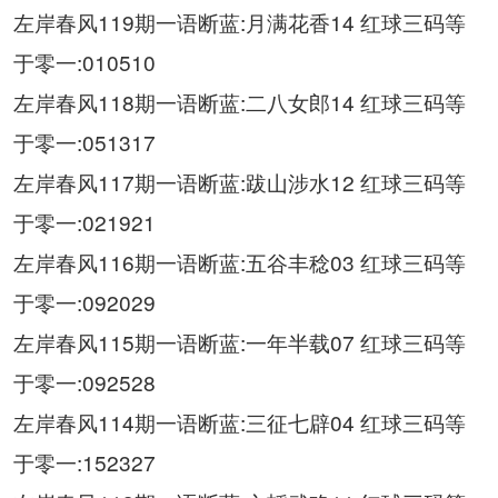
左岸春风119期一语断蓝:月满花香14 红球三码等
于零一:010510
左岸春风118期一语断蓝:二八女郎14 红球三码等
于零一:051317
左岸春风117期一语断蓝:跋山涉水12 红球三码等
于零一:021921
左岸春风116期一语断蓝:五谷丰稔03 红球三码等
于零一:092029
左岸春风115期一语断蓝:一年半载07 红球三码等
于零一:092528
左岸春风114期一语断蓝:三征七辟04 红球三码等
于零一:152327