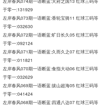
左岸春风074期一语断蓝:天府之国13 红球三码等
于零一:131929
左岸春风073期一语断蓝:香轮宝骑11 红球三码等
于零一:032630
左岸春风072期一语断蓝:旷日长久05 红球三码等
于零一:092124
左岸春风071期一语断蓝:久而久之07 红球三码等
于零一:011821
左岸春风070期一语断蓝:食指大动06 红球三码等
于零一:032629
左岸春风069期一语断蓝:拔山超海05 红球三码等
于零一:041424
左岸春风068期一语断蓝:四通八达07 红球三码等