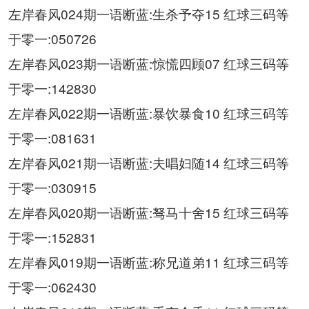
左岸春风024期一语断蓝:生杀予夺15 红球三码等
于零一:050726
左岸春风023期一语断蓝:惊慌四顾07 红球三码等
于零一:142830
左岸春风022期一语断蓝:暴饮暴食10 红球三码等
于零一:081631
左岸春风021期一语断蓝:夫唱妇随14 红球三码等
于零一:030915
左岸春风020期一语断蓝:驽马十舍15 红球三码等
于零一:152831
左岸春风019期一语断蓝:称兄道弟11 红球三码等
于零一:062430