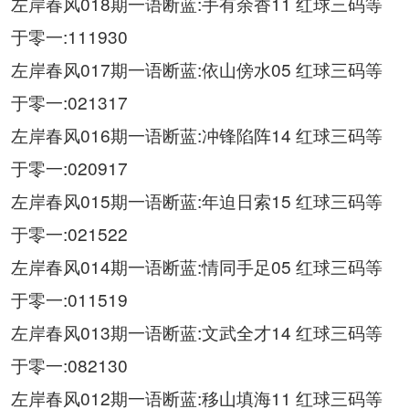
左岸春风018期一语断蓝:手有余香11 红球三码等
于零一:111930
左岸春风017期一语断蓝:依山傍水05 红球三码等
于零一:021317
左岸春风016期一语断蓝:冲锋陷阵14 红球三码等
于零一:020917
左岸春风015期一语断蓝:年迫日索15 红球三码等
于零一:021522
左岸春风014期一语断蓝:情同手足05 红球三码等
于零一:011519
左岸春风013期一语断蓝:文武全才14 红球三码等
于零一:082130
左岸春风012期一语断蓝:移山填海11 红球三码等